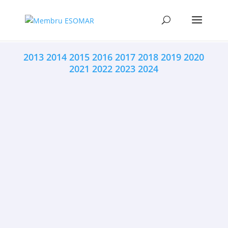
2013
2014
2015
2016
2017
2018
2019
2020
2021
2022
2023
2024
DIGI24: Spania, Italia și Marea Britanie sunt
cele mai simpatizate țări de către români. La
polul opus se află Ucraina, Ungaria și Rusia,
relevă un...