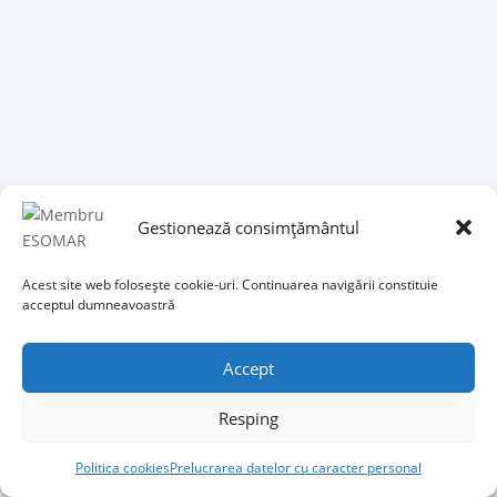
AKTUAL 24: Potrivit unui sondaj realizat
de INSCOP Research, increderea romanilor in
Biserica a scazut semnificativ dupa tragedia de
la Colectiv....
Gestionează consimțământul
Acest site web folosește cookie-uri. Continuarea navigării constituie
acceptul dumneavoastră
Accept
Resping
Politica cookies
Prelucrarea datelor cu caracter personal