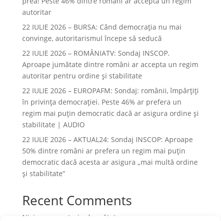
prea! Peste 46% dintre români ar accepta un regim
autoritar
22 IULIE 2026 – BURSA: Când democraţia nu mai
convinge, autoritarismul începe să seducă
22 IULIE 2026 – ROMÂNIATV: Sondaj INSCOP.
Aproape jumătate dintre români ar accepta un regim
autoritar pentru ordine și stabilitate
22 IULIE 2026 – EUROPAFM: Sondaj: românii, împărțiți
în privința democrației. Peste 46% ar prefera un
regim mai puțin democratic dacă ar asigura ordine și
stabilitate | AUDIO
22 IULIE 2026 – AKTUAL24: Sondaj INSCOP: Aproape
50% dintre români ar prefera un regim mai puțin
democratic dacă acesta ar asigura „mai multă ordine
și stabilitate”
Recent Comments
Niciun comentariu de arătat.