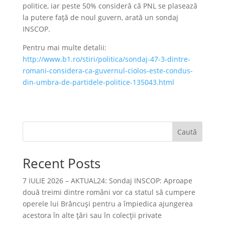
politice, iar peste 50% consideră că PNL se plasează
la putere față de noul guvern, arată un sondaj
INSCOP.
Pentru mai multe detalii:
http://www.b1.ro/stiri/politica/sondaj-47-3-dintre-
romani-considera-ca-guvernul-ciolos-este-condus-
din-umbra-de-partidele-politice-135043.html
Caută
Recent Posts
7 IULIE 2026 – AKTUAL24: Sondaj INSCOP: Aproape
două treimi dintre români vor ca statul să cumpere
operele lui Brâncuşi pentru a împiedica ajungerea
acestora în alte ţări sau în colecţii private