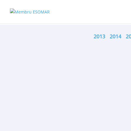
2013
2014
2
[:ro]Descarcă prezentarea grafică: 20.03.20