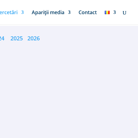
ercetări
Apariții media
Contact
024
2025
2026
ăsuri de combatere a consecințelor...