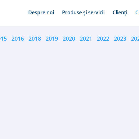
Despre noi
Produse și servicii
Clienți
C
015
2016
2018
2019
2020
2021
2022
2023
2
 Raport INSCOP epidemia COVID - 19 Percepția cu privire la unele m