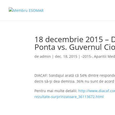
18 decembrie 2015 – 
Ponta vs. Guvernul Cio
de
admin
|
dec. 18, 2015
|
-2015-
,
Aparitii Med
DIACAF: Sondajul arată că 54% dintre responde
decis să-și dea demisia. 36% nu sunt de acord 
Pentru mai multe detalii:
http://www.diacaf.com
rezultate-surprinzatoare_36113672.html