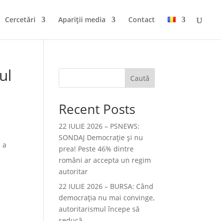
Cercetări
Apariții media
Contact
ul
Caută
Recent Posts
22 IULIE 2026 – PSNEWS:
SONDAJ Democrație și nu
 a
prea! Peste 46% dintre
români ar accepta un regim
autoritar
22 IULIE 2026 – BURSA: Când
democraţia nu mai convinge,
autoritarismul începe să
seducă