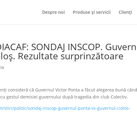
Despre noi
Produse și servicii
Clienți
DIACAF: SONDAJ INSCOP. Guvern
loș. Rezultate surprinzătoare
ia
nți consideră că Guvernul Victor Ponta a făcut alegerea bună când
cu gestul demisiei guvernului după tragedia din club Colectiv.
/stiri/politic/sondaj-inscop-guvernul-ponta-vs-guvernul-ciolos-