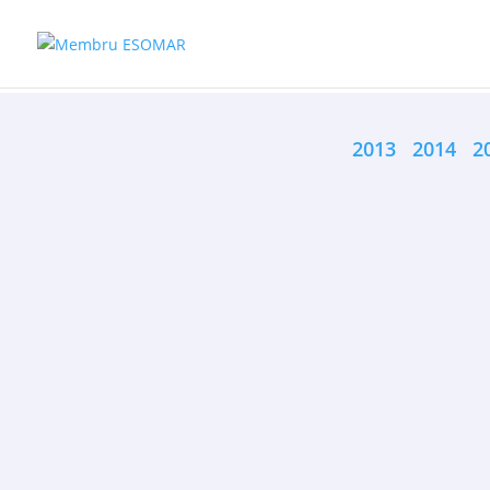
2013
2014
2
AKTUAL24: Aproape două treimi dintre român
acestora în alte ţări sau în colecţii private, ch