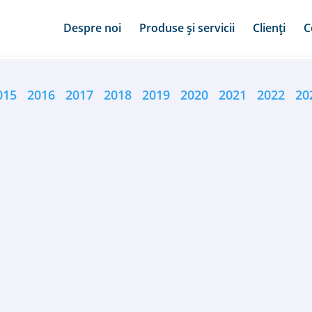
Despre noi
Produse și servicii
Clienți
C
015
2016
2017
2018
2019
2020
2021
2022
20
i consideră că statul ar trebui să cumpere operele lui Constanti
iar...