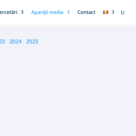
ercetări
Apariții media
Contact
23
2024
2025
n Brâncuşi pentru a împiedica ajungerea