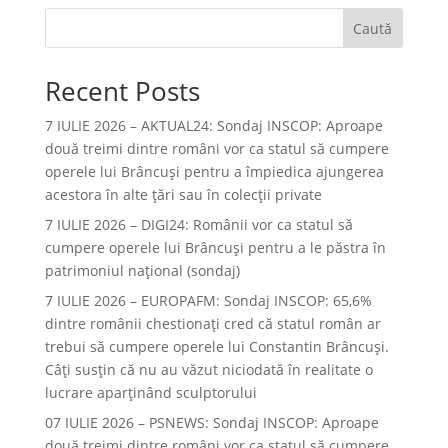
Caută
Recent Posts
7 IULIE 2026 – AKTUAL24: Sondaj INSCOP: Aproape
două treimi dintre români vor ca statul să cumpere
operele lui Brâncuşi pentru a împiedica ajungerea
acestora în alte ţări sau în colecţii private
7 IULIE 2026 – DIGI24: Românii vor ca statul să
cumpere operele lui Brâncuși pentru a le păstra în
patrimoniul național (sondaj)
7 IULIE 2026 – EUROPAFM: Sondaj INSCOP: 65,6%
dintre românii chestionați cred că statul român ar
trebui să cumpere operele lui Constantin Brâncuși.
Câți susțin că nu au văzut niciodată în realitate o
lucrare aparținând sculptorului
07 IULIE 2026 – PSNEWS: Sondaj INSCOP: Aproape
două treimi dintre români vor ca statul să cumpere