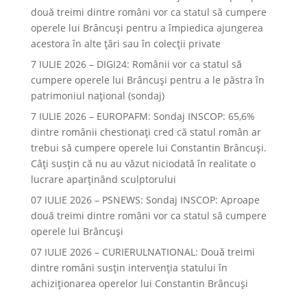
două treimi dintre români vor ca statul să cumpere
operele lui Brâncuşi pentru a împiedica ajungerea
acestora în alte ţări sau în colecţii private
7 IULIE 2026 – DIGI24: Românii vor ca statul să
cumpere operele lui Brâncuși pentru a le păstra în
patrimoniul național (sondaj)
7 IULIE 2026 – EUROPAFM: Sondaj INSCOP: 65,6%
dintre românii chestionați cred că statul român ar
trebui să cumpere operele lui Constantin Brâncuși.
Câți susțin că nu au văzut niciodată în realitate o
lucrare aparținând sculptorului
07 IULIE 2026 – PSNEWS: Sondaj INSCOP: Aproape
două treimi dintre români vor ca statul să cumpere
operele lui Brâncuși
07 IULIE 2026 – CURIERULNATIONAL: Două treimi
dintre români susțin intervenția statului în
achiziționarea operelor lui Constantin Brâncuși