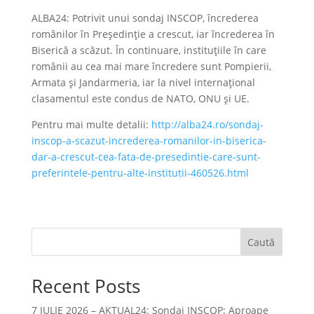
ALBA24: Potrivit unui sondaj INSCOP, încrederea
românilor în Președinție a crescut, iar încrederea în
Biserică a scăzut. În continuare, instituțiile în care
românii au cea mai mare încredere sunt Pompierii,
Armata și Jandarmeria, iar la nivel internaţional
clasamentul este condus de NATO, ONU și UE.
Pentru mai multe detalii:
http://alba24.ro/sondaj-
inscop-a-scazut-increderea-romanilor-in-biserica-
dar-a-crescut-cea-fata-de-presedintie-care-sunt-
preferintele-pentru-alte-institutii-460526.html
Caută
Recent Posts
7 IULIE 2026 – AKTUAL24: Sondaj INSCOP: Aproape