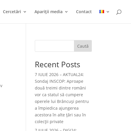
Cercetări
Apariții media
Contact
Caută
Recent Posts
7 IULIE 2026 – AKTUAL24:
Sondaj INSCOP: Aproape
iv
două treimi dintre români
vor ca statul să cumpere
operele lui Brâncuşi pentru
a împiedica ajungerea
acestora în alte ţări sau în
colecţii private
7 IULIE 2026 – DIGI24: