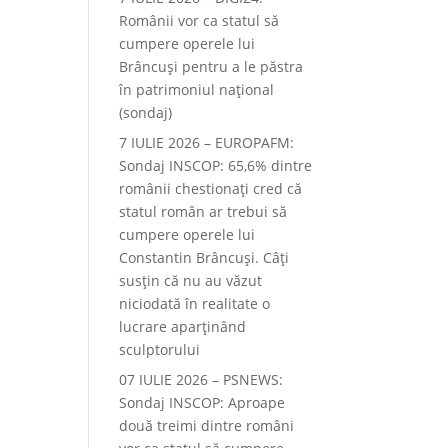
Românii vor ca statul să
cumpere operele lui
Brâncuși pentru a le păstra
în patrimoniul național
(sondaj)
7 IULIE 2026 – EUROPAFM:
Sondaj INSCOP: 65,6% dintre
românii chestionați cred că
statul român ar trebui să
cumpere operele lui
Constantin Brâncuși. Câți
susțin că nu au văzut
niciodată în realitate o
lucrare aparținând
sculptorului
07 IULIE 2026 – PSNEWS:
Sondaj INSCOP: Aproape
două treimi dintre români