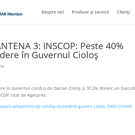
Despre noi
Produse și servicii
Clienți
ANTENA 3: INSCOP: Peste 40%
dere în Guvernul Cioloş
ia
re în Guvernul condus de Dacian Cioloș și 37,2% doresc un Execut
SCOP, citat de Agerpres.
o/actualitate/inscop-sondaj-incredere-guvern-ciolos-330512.html