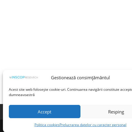
Gestionează consimțământul
Acest site web folosește cookie-uri. Continuarea navigării constituie accept
dumneavoastră
Accept
Resping
Termeni și condiții
Prelucrarea datelor cu 
Politica cookies
Prelucrarea datelor cu caracter personal
©INSCOP Research