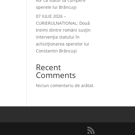
vor ca statul să cumpere
operele lui Brâncuși
07 IULIE 2026 –
CURIERULNATIONAL: Două
treimi dintre români susțin
intervenția statului în
achiziționarea operelor lui
Constantin Brâncuși
Recent
Comments
Niciun comentariu de arătat.