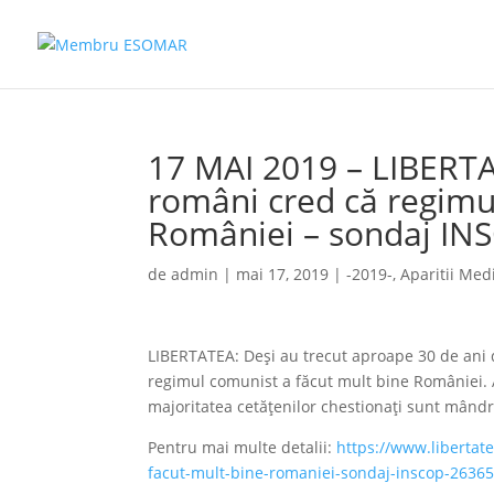
17 MAI 2019 – LIBERTA
români cred că regimu
României – sondaj IN
de
admin
|
mai 17, 2019
|
-2019-
,
Aparitii Med
LIBERTATEA: Deși au trecut aproape 30 de ani d
regimul comunist a făcut mult bine României. As
majoritatea cetățenilor chestionați sunt mând
Pentru mai multe detalii:
https://www.libertat
facut-mult-bine-romaniei-sondaj-inscop-2636