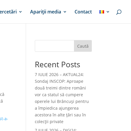
ercetări
Apariții media
Contact
Caută
Recent Posts
7 IULIE 2026 – AKTUAL24:
Sondaj INSCOP: Aproape
două treimi dintre români
 că
vor ca statul să cumpere
că
operele lui Brâncuşi pentru
a împiedica ajungerea
acestora în alte ţări sau în
st-a-
colecţii private
7 IULIE 2026 – DIGI24: