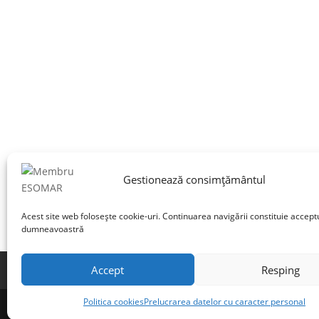
Gestionează consimțământul
Acest site web folosește cookie-uri. Continuarea navigării constituie accept
dumneavoastră
Accept
Resping
Termeni și condiții
Prelucrarea datelor cu 
Politica cookies
Prelucrarea datelor cu caracter personal
©INSCOP Research