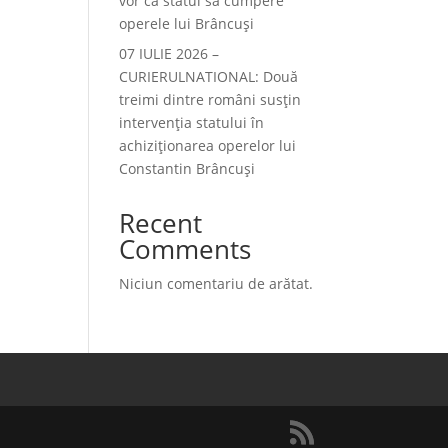
vor ca statul să cumpere
operele lui Brâncuși
07 IULIE 2026 –
CURIERULNATIONAL: Două
treimi dintre români susțin
intervenția statului în
achiziționarea operelor lui
Constantin Brâncuși
Recent
Comments
Niciun comentariu de arătat.