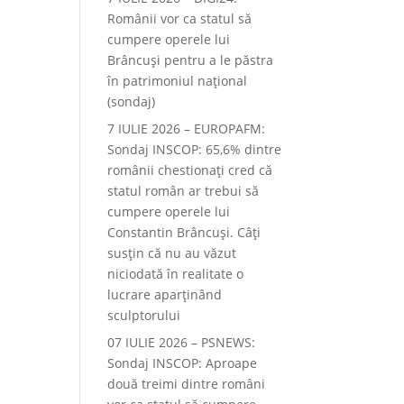
Românii vor ca statul să
cumpere operele lui
Brâncuși pentru a le păstra
în patrimoniul național
(sondaj)
7 IULIE 2026 – EUROPAFM:
Sondaj INSCOP: 65,6% dintre
românii chestionați cred că
statul român ar trebui să
cumpere operele lui
Constantin Brâncuși. Câți
susțin că nu au văzut
niciodată în realitate o
lucrare aparținând
sculptorului
07 IULIE 2026 – PSNEWS:
Sondaj INSCOP: Aproape
două treimi dintre români