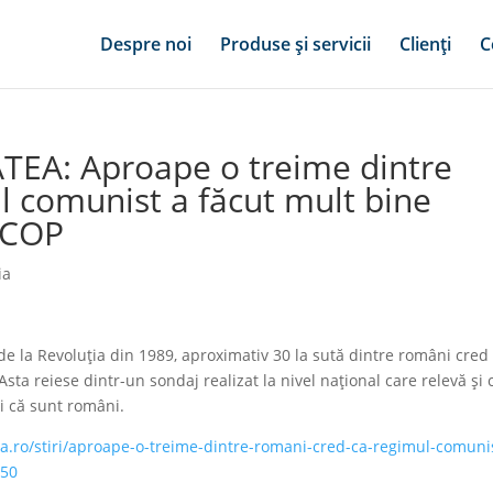
Despre noi
Produse și servicii
Clienți
C
TEA: Aproape o treime dintre
l comunist a făcut mult bine
SCOP
ia
e la Revoluția din 1989, aproximativ 30 la sută dintre români cred
ta reiese dintr-un sondaj realizat la nivel național care relevă și 
ri că sunt români.
ea.ro/stiri/aproape-o-treime-dintre-romani-cred-ca-regimul-comuni
550