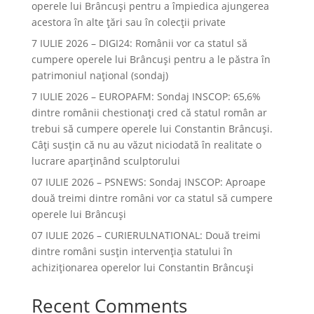
operele lui Brâncuşi pentru a împiedica ajungerea
acestora în alte ţări sau în colecţii private
7 IULIE 2026 – DIGI24: Românii vor ca statul să
cumpere operele lui Brâncuși pentru a le păstra în
patrimoniul național (sondaj)
7 IULIE 2026 – EUROPAFM: Sondaj INSCOP: 65,6%
dintre românii chestionați cred că statul român ar
trebui să cumpere operele lui Constantin Brâncuși.
Câți susțin că nu au văzut niciodată în realitate o
lucrare aparținând sculptorului
07 IULIE 2026 – PSNEWS: Sondaj INSCOP: Aproape
două treimi dintre români vor ca statul să cumpere
operele lui Brâncuși
07 IULIE 2026 – CURIERULNATIONAL: Două treimi
dintre români susțin intervenția statului în
achiziționarea operelor lui Constantin Brâncuși
Recent Comments