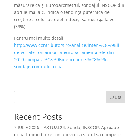
măsurare ca și Eurobarometrul, sondajul INSCOP din
aprilie-mai a.c. indică o tendință puternică de
creștere a celor pe deplin deciși să meargă la vot
(39%).
Pentru mai multe detalii:
http://www.contributors.ro/analize/inten%C8%9Bii-
de-vot-ale-romanilor-la-europarlamentarele-din-
2019-compara%C8%9Bii-europene-%C8%99i-
sondaje-contradictorii/
Caută
Recent Posts
7 IULIE 2026 – AKTUAL24: Sondaj INSCOP: Aproape
două treimi dintre români vor ca statul să cumpere