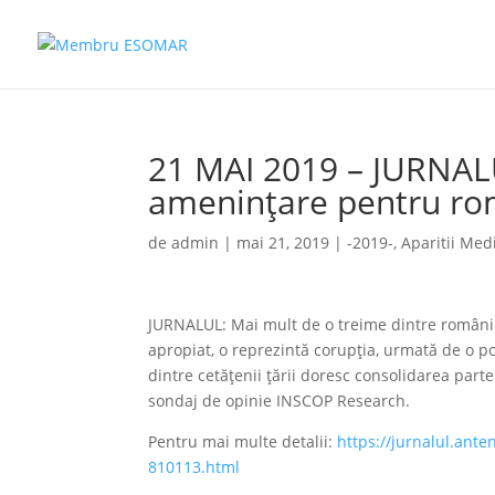
21 MAI 2019 – JURNALU
ameninţare pentru ro
de
admin
|
mai 21, 2019
|
-2019-
,
Aparitii Med
JURNALUL: Mai mult de o treime dintre români 
apropiat, o reprezintă corupţia, urmată de o p
dintre cetăţenii ţării doresc consolidarea part
sondaj de opinie INSCOP Research.
Pentru mai multe detalii:
https://jurnalul.ante
810113.html