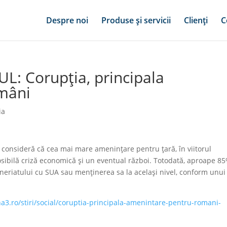
Despre noi
Produse și servicii
Clienți
C
L: Corupţia, principala
mâni
ia
consideră că cea mai mare ameninţare pentru ţară, în viitorul
osibilă criză economică şi un eventual război. Totodată, aproape 8
eneriatului cu SUA sau menţinerea sa la acelaşi nivel, conform unui
na3.ro/stiri/social/coruptia-principala-amenintare-pentru-romani-