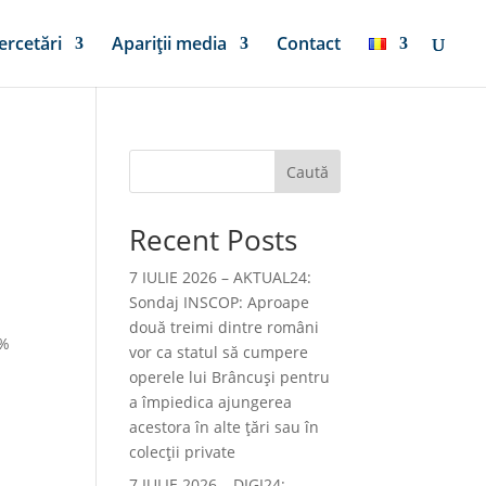
ercetări
Apariții media
Contact
Caută
Recent Posts
7 IULIE 2026 – AKTUAL24:
Sondaj INSCOP: Aproape
două treimi dintre români
5%
vor ca statul să cumpere
operele lui Brâncuşi pentru
a împiedica ajungerea
acestora în alte ţări sau în
colecţii private
7 IULIE 2026 – DIGI24: