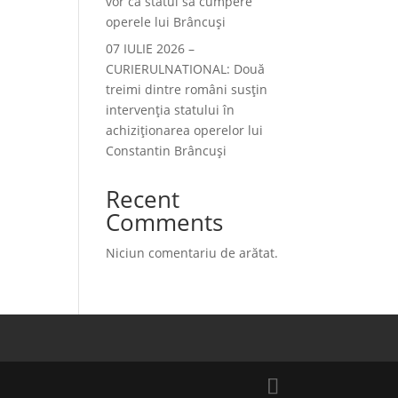
vor ca statul să cumpere
operele lui Brâncuși
07 IULIE 2026 –
CURIERULNATIONAL: Două
treimi dintre români susțin
intervenția statului în
achiziționarea operelor lui
Constantin Brâncuși
Recent
Comments
Niciun comentariu de arătat.