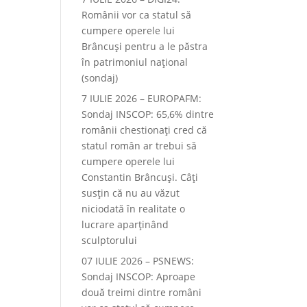
Românii vor ca statul să
cumpere operele lui
Brâncuși pentru a le păstra
în patrimoniul național
(sondaj)
7 IULIE 2026 – EUROPAFM:
Sondaj INSCOP: 65,6% dintre
românii chestionați cred că
statul român ar trebui să
cumpere operele lui
Constantin Brâncuși. Câți
susțin că nu au văzut
niciodată în realitate o
lucrare aparținând
sculptorului
07 IULIE 2026 – PSNEWS:
Sondaj INSCOP: Aproape
două treimi dintre români