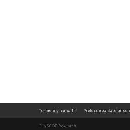
Termeni și condiții
Prelucrarea datelor cu 
©INSCOP Research