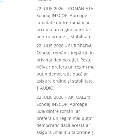
i-
22 IULIE 2026 – ROMÂNIATV:
Sondaj INSCOP. Aproape
jumătate dintre români ar
accepta un regim autoritar
pentru ordine și stabilitate
22 IULIE 2026 – EUROPAFM:
Sondaj: românii, împărțiți în
privința democrației. Peste
46% ar prefera un regim mai
puțin democratic dacă ar
asigura ordine și stabilitate
| AUDIO
22 IULIE 2026 – AKTUAL24:
Sondaj INSCOP: Aproape
50% dintre români ar
prefera un regim mai puțin
democratic dacă acesta ar
asigura „mai multă ordine și