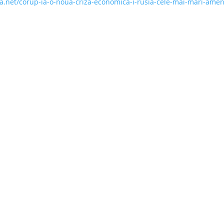
ea.net/corup-ia-o-noua-criza-economica-i-rusia-cele-mai-mari-amen