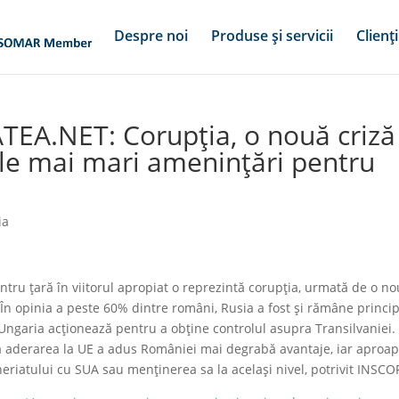
Despre noi
Produse și servicii
Clienți
TEA.NET: Corupția, o nouă criză
ele mai mari amenințări pentru
ia
u țară în viitorul apropiat o reprezintă corupția, urmată de o n
 În opinia a peste 60% dintre români, Rusia a fost și rămâne princi
 Ungaria acționează pentru a obţine controlul asupra Transilvaniei.
ă aderarea la UE a adus României mai degrabă avantaje, iar aproa
riatului cu SUA sau menținerea sa la același nivel, potrivit INSCO