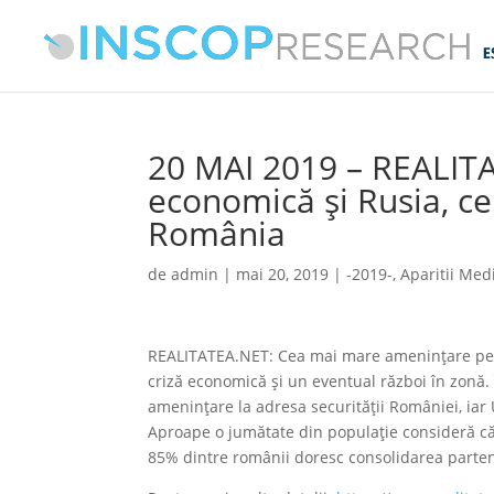
20 MAI 2019 – REALITA
economică și Rusia, c
România
de
admin
|
mai 20, 2019
|
-2019-
,
Aparitii Med
REALITATEA.NET: Cea mai mare amenințare pentr
criză economică și un eventual război în zonă.
amenințare la adresa securității României, iar
Aproape o jumătate din populație consideră c
85% dintre românii doresc consolidarea partene