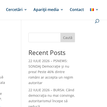
Cercetări
Apariții media
Contact
Caută
Recent Posts
22 IULIE 2026 – PSNEWS:
SONDAJ Democrație și nu
prea! Peste 46% dintre
ouă
români ar accepta un regim
pala
autoritar
22 IULIE 2026 – BURSA: Când
pe
democraţia nu mai convinge,
P.
autoritarismul începe să
seducă