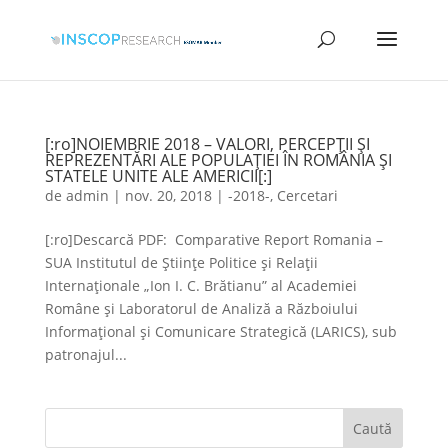
[:ro]NOIEMBRIE 2018 – VALORI, PERCEPŢII ŞI
REPREZENTĂRI ALE POPULAŢIEI ÎN ROMÂNIA ŞI
STATELE UNITE ALE AMERICII[:]
de
admin
|
nov. 20, 2018
|
-2018-
,
Cercetari
[:ro]Descarcă PDF: Comparative Report Romania –
SUA Institutul de Științe Politice și Relații
Internaționale „Ion I. C. Brătianu” al Academiei
Române și Laboratorul de Analiză a Războiului
Informațional și Comunicare Strategică (LARICS), sub
patronajul...
Caută