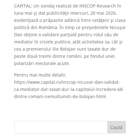
CAPITAL: Un sondaj realizat de INSCOP Research în
luna mai și dat publicității miercuri, 20 mai 2026,
evidențiază o prăpastie adâncă între cetățeni și clasa
politică din România. În timp ce președintele Nicușor
Dan obține o validare parțială pentru rolul său de
mediator în crizele publice, atât activitatea sa, cât și
cea a premierului Ilie Bolojan sunt taxate dur de
peste două treimi dintre români, pe fondul unei
polarizări electorale acute.
Pentru mai multe detalii:
https://www.capital.ro/inscop-nicusor-dan-validat-
ca-mediator-dar-taxat-dur-la-capitolul-incredere-68-
dintre-romani-nemultumiti-de-bolojan.html
Caută