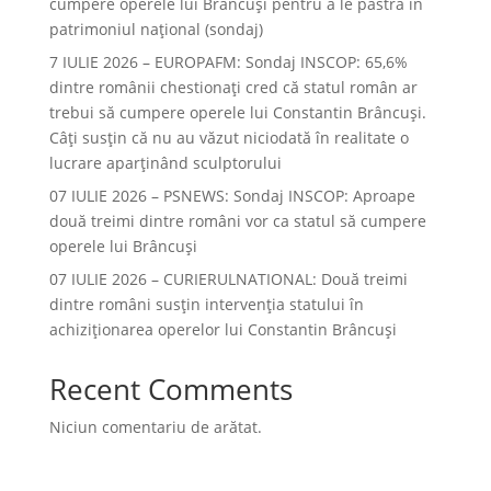
cumpere operele lui Brâncuși pentru a le păstra în
patrimoniul național (sondaj)
7 IULIE 2026 – EUROPAFM: Sondaj INSCOP: 65,6%
dintre românii chestionați cred că statul român ar
trebui să cumpere operele lui Constantin Brâncuși.
Câți susțin că nu au văzut niciodată în realitate o
lucrare aparținând sculptorului
07 IULIE 2026 – PSNEWS: Sondaj INSCOP: Aproape
două treimi dintre români vor ca statul să cumpere
operele lui Brâncuși
07 IULIE 2026 – CURIERULNATIONAL: Două treimi
dintre români susțin intervenția statului în
achiziționarea operelor lui Constantin Brâncuși
Recent Comments
Niciun comentariu de arătat.