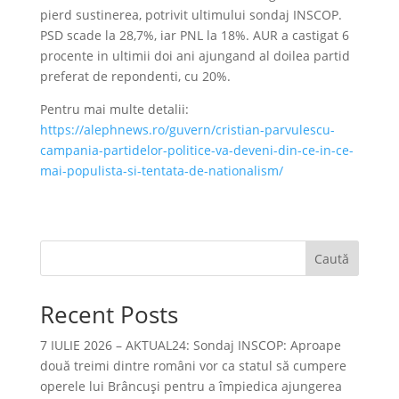
pierd sustinerea, potrivit ultimului sondaj INSCOP.
PSD scade la 28,7%, iar PNL la 18%. AUR a castigat 6
procente in ultimii doi ani ajungand al doilea partid
preferat de repondenti, cu 20%.
Pentru mai multe detalii:
https://alephnews.ro/guvern/cristian-parvulescu-
campania-partidelor-politice-va-deveni-din-ce-in-ce-
mai-populista-si-tentata-de-nationalism/
Caută
Recent Posts
7 IULIE 2026 – AKTUAL24: Sondaj INSCOP: Aproape
două treimi dintre români vor ca statul să cumpere
operele lui Brâncuşi pentru a împiedica ajungerea