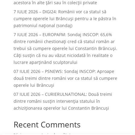
acestora în alte ţări sau în colecţii private
7 IULIE 2026 – DIGI24: Românii vor ca statul să
cumpere operele lui Brâncuși pentru a le păstra în
patrimoniul național (sondaj)
7 IULIE 2026 – EUROPAFM: Sondaj INSCOP: 65,6%
dintre românii chestionați cred că statul român ar
trebui să cumpere operele lui Constantin Brâncuși.
Câți susțin că nu au văzut niciodată în realitate o
lucrare aparținând sculptorului
07 IULIE 2026 – PSNEWS: Sondaj INSCOP: Aproape
două treimi dintre români vor ca statul să cumpere
operele lui Brâncuși
07 IULIE 2026 – CURIERULNATIONAL: Două treimi
dintre români susțin intervenția statului în
achiziționarea operelor lui Constantin Brâncuși
Recent Comments
Niciun comentariu de arătat.