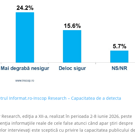
trul Informat.ro-Inscop Research – Capacitatea de a detecta
earch, ediția a XII-a, realizat în perioada 2-8 iunie 2026, peste
enția informațiile reale de cele false atunci când apar știri despre
lor intervievați este sceptică cu privire la capacitatea publicului d