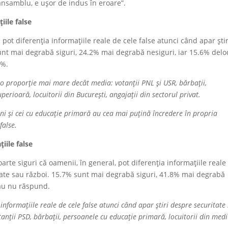
 ansamblu, e ușor de indus în eroare”.
iile false
pot diferenția informațiile reale de cele false atunci când apar știr
unt mai degrabă siguri, 24.2% mai degrabă nesiguri, iar 15.6% delo
7%.
tr-o proporție mai mare decât media: votanții PNL și USR, bărbații,
perioară, locuitorii din București, angajații din sectorul privat.
ani și cei cu educație primară au cea mai puțină încredere în propria
false.
iile false
oarte siguri că oamenii, în general, pot diferenția informațiile reale
itate sau război. 15.7% sunt mai degrabă siguri, 41.8% mai degrabă
sau nu răspund.
 informațiile reale de cele false atunci când apar știri despre securitate
anții PSD, bărbații, persoanele cu educație primară, locuitorii din medi