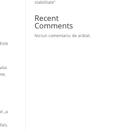
stabilitate”
Recent
Comments
Niciun comentariu de arătat.
 Este
ului.
ane,
a
nd „a
fals,