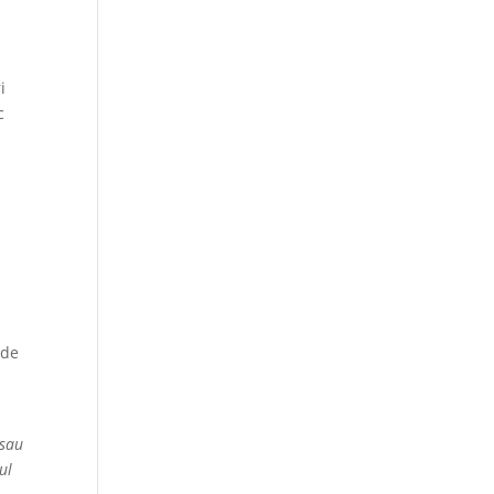
i
c
 de
 sau
ul