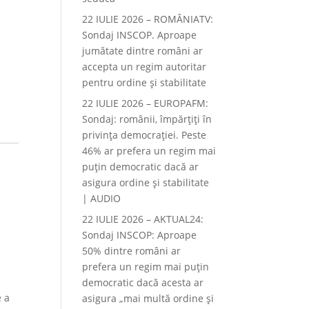
22 IULIE 2026 – ROMÂNIATV:
Sondaj INSCOP. Aproape
jumătate dintre români ar
accepta un regim autoritar
pentru ordine și stabilitate
22 IULIE 2026 – EUROPAFM:
Sondaj: românii, împărțiți în
privința democrației. Peste
46% ar prefera un regim mai
puțin democratic dacă ar
asigura ordine și stabilitate
| AUDIO
22 IULIE 2026 – AKTUAL24:
Sondaj INSCOP: Aproape
50% dintre români ar
prefera un regim mai puțin
democratic dacă acesta ar
e a
asigura „mai multă ordine și