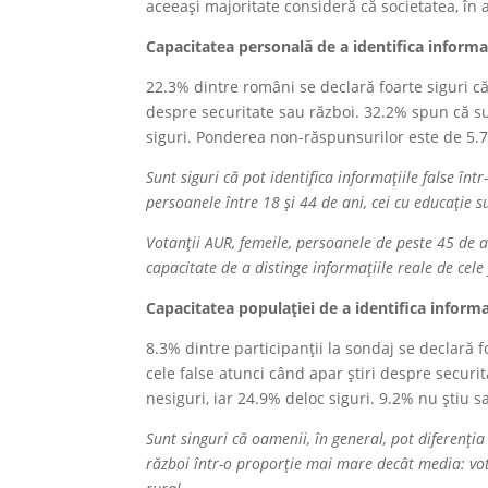
aceeași majoritate consideră că societatea, în
Capacitatea personală de a identifica informaț
22.3% dintre români se declară foarte siguri că 
despre securitate sau război. 32.2% spun că s
siguri. Ponderea non-răspunsurilor este de 5.
Sunt siguri că pot identifica informațiile false în
persoanele între 18 și 44 de ani, cei cu educație su
Votanții AUR, femeile, persoanele de peste 45 de 
capacitate de a distinge informațiile reale de cele 
Capacitatea populației de a identifica informaț
8.3% dintre participanții la sondaj se declară f
cele false atunci când apar știri despre secur
nesiguri, iar 24.9% deloc siguri. 9.2% nu știu 
Sunt singuri că oamenii, în general, pot diferenția
război într-o proporție mai mare decât media: vot