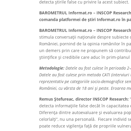
detecta știrile false cu privire la acest subiect.
BAROMETRUL Informat.ro – INSCOP Research es
comanda platformei de știri Informat.ro în pa
BAROMETRUL Informat.ro – INSCOP Researc
stimula conversații naționale despre subiecte di
României, pornind de la opinia românilor în par
un demers prin care ne propunem să contribui
științifice și credibile care aduc în prim-planu
Metodologie:
Datele au fost culese în perioada 2
Datele au fost culese prin metoda CATI (interviuri
reprezentativ pe categoriile socio-demografice sem
României, cu vârsta de 18 ani și peste. Eroarea 
Remus Ștefureac, director INSCOP Research:
”
detecta informațiile false decât în capacitatea 
Diferența dintre autoevaluare și evaluarea pop
celorlalți”, nu una personală. Fiecare individ 
poate reduce vigilența față de propriile vulnera