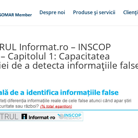
Despre noi
Produse și servicii
Clienți
UL Informat.ro – INSCOP
 – Capitolul 1: Capacitatea
ei de a detecta informațiile fals