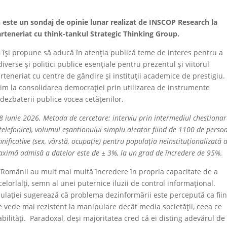
te un sondaj de opinie lunar realizat de INSCOP Research la
rteneriat cu think-tankul Strategic Thinking Group.
h
își propune să aducă în atenția publică teme de interes pentru a
verse și politici publice esențiale pentru prezentul și viitorul
teneriat cu centre de gândire și instituții academice de prestigiu.
m la consolidarea democrației prin utilizarea de instrumente
l dezbaterii publice vocea cetățenilor.
-8 iunie 2026. Metoda de cercetare: interviu prin intermediul chestionar
 telefonice), volumul eșantionului simplu aleator fiind de 1100 de perso
nificative (sex, vârstă, ocupație) pentru populația neinstituționalizată 
maximă admisă a datelor este de ± 3%, la un grad de încredere de 95%.
Românii au mult mai multă încredere în propria capacitate de a
celorlalți, semn al unei puternice iluzii de control informațional.
ulației sugerează că problema dezinformării este percepută ca fii
se vede mai rezistent la manipulare decât media societății, ceea ce
bilități. Paradoxal, deși majoritatea cred că ei disting adevărul de 