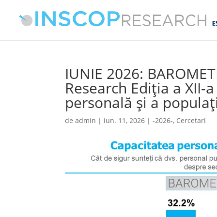
IUNIE 2026: BAROMETR
Research Ediția a XII-a
personală și a populați
de
admin
|
iun. 11, 2026
|
-2026-
,
Cercetari