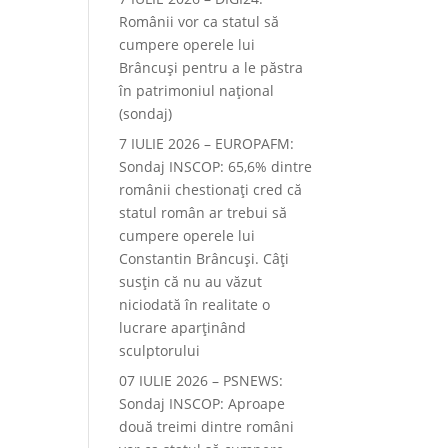
Românii vor ca statul să
cumpere operele lui
Brâncuși pentru a le păstra
în patrimoniul național
(sondaj)
7 IULIE 2026 – EUROPAFM:
Sondaj INSCOP: 65,6% dintre
românii chestionați cred că
statul român ar trebui să
cumpere operele lui
Constantin Brâncuși. Câți
susțin că nu au văzut
niciodată în realitate o
lucrare aparținând
sculptorului
07 IULIE 2026 – PSNEWS:
Sondaj INSCOP: Aproape
două treimi dintre români