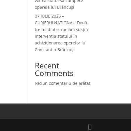
vor ca statul să cumpere
operele lui Brâncuși
07 IULIE 2026 –
CURIERULNATIONAL: Două
treimi dintre români susțin
intervenția statului în
achiziționarea operelor lui
Constantin Brâncuși
Recent
Comments
Niciun comentariu de arătat.