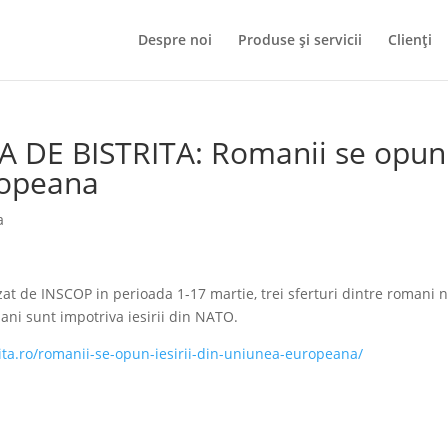
Despre noi
Produse și servicii
Clienți
TA DE BISTRITA: Romanii se opun
ropeana
a
at de INSCOP in perioada 1-17 martie, trei sferturi dintre romani n
ani sunt impotriva iesirii din NATO.
rita.ro/romanii-se-opun-iesirii-din-uniunea-europeana/