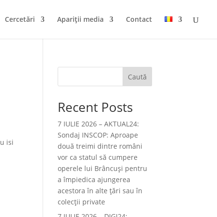
Cercetări
Apariții media
Contact
Caută
Recent Posts
7 IULIE 2026 – AKTUAL24:
Sondaj INSCOP: Aproape
u isi
două treimi dintre români
vor ca statul să cumpere
operele lui Brâncuşi pentru
a împiedica ajungerea
acestora în alte ţări sau în
colecţii private
7 IULIE 2026 – DIGI24: