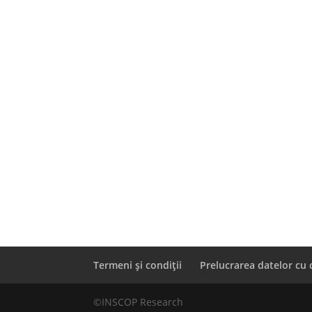
Termeni și condiții
Prelucrarea datelor cu 
©INSCOP Research