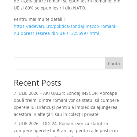
de 76,8% dintre romani se opun iesirii Romaniei din
UE si 80% se opun iesirii din NATO.
Pentru mai multe detalii:
https://adevarul.ro/politica/sondaj-inscop-romanii-
nu-doresc-iesirea-din-ue-si-2255997.html
Caută
Recent Posts
7 IULIE 2026 – AKTUAL24: Sondaj INSCOP: Aproape
două treimi dintre români vor ca statul să cumpere
operele lui Brâncuşi pentru a împiedica ajungerea
acestora în alte ţări sau în colecţii private
7 IULIE 2026 – DIGI24: Românii vor ca statul să
cumpere operele lui Brâncuși pentru a le păstra în