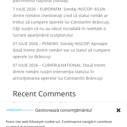
patrimoniul național (sondaj)
7 IULIE 2026 – EUROPAFM: Sondaj INSCOP: 65,6%
dintre românii chestionați cred că statul român ar
trebui să cumpere operele lui Constantin Brâncuși.
Câți susțin că nu au văzut niciodată în realitate o
lucrare aparținând sculptorului
07 IULIE 2026 – PSNEWS: Sondaj INSCOP: Aproape
două treimi dintre români vor ca statul să cumpere
operele lui Brâncuși
07 IULIE 2026 – CURIERULNATIONAL: Două treimi
dintre români susțin intervenția statului în
achiziționarea operelor lui Constantin Brâncuși
Recent Comments
Niciun comentariu de arătat.
Gestionează consimțământul
Acest site web folosește cookie-uri. Continuarea navigării constituie
acceptul dumneavoastră