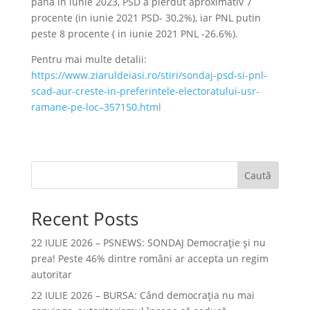
pana in iunie 2023, PSD a pierdut aproximativ 7
procente (in iunie 2021 PSD- 30,2%), iar PNL putin
peste 8 procente ( in iunie 2021 PNL -26.6%).
Pentru mai multe detalii:
https://www.ziaruldeiasi.ro/stiri/sondaj-psd-si-pnl-
scad-aur-creste-in-preferintele-electoratului-usr-
ramane-pe-loc–357150.html
Caută
Recent Posts
22 IULIE 2026 – PSNEWS: SONDAJ Democrație și nu
prea! Peste 46% dintre români ar accepta un regim
autoritar
22 IULIE 2026 – BURSA: Când democraţia nu mai