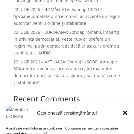
convinge, autoritarismul începe să seducă
22 IULIE 2026 – ROMÂNIATV: Sondaj INSCOP.
Aproape jumătate dintre români ar accepta un regim
autoritar pentru ordine și stabilitate
22 IULIE 2026 – EUROPAFM: Sondaj: românii, împărțiți
în privința democrației. Peste 46% ar prefera un
regim mai puțin democratic dacă ar asigura ordine și
stabilitate | AUDIO
22 IULIE 2026 – AKTUAL24: Sondaj INSCOP: Aproape
50% dintre români ar prefera un regim mai puțin
democratic dacă acesta ar asigura „mai multă ordine
și stabilitate”
Recent Comments
Niciun comentariu de arătat.
Gestionează consimțământul
Acest site web folosește cookie-uri. Continuarea navigării constituie
acceptul dumneavoastră