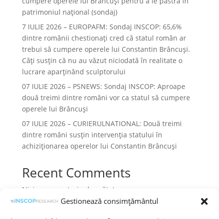
cumpere operele lui Brâncuși pentru a le păstra în
patrimoniul național (sondaj)
7 IULIE 2026 – EUROPAFM: Sondaj INSCOP: 65,6%
dintre românii chestionați cred că statul român ar
trebui să cumpere operele lui Constantin Brâncuși.
Câți susțin că nu au văzut niciodată în realitate o
lucrare aparținând sculptorului
07 IULIE 2026 – PSNEWS: Sondaj INSCOP: Aproape
două treimi dintre români vor ca statul să cumpere
operele lui Brâncuși
07 IULIE 2026 – CURIERULNATIONAL: Două treimi
dintre români susțin intervenția statului în
achiziționarea operelor lui Constantin Brâncuși
Recent Comments
Niciun comentariu de arătat.
Gestionează consimțământul