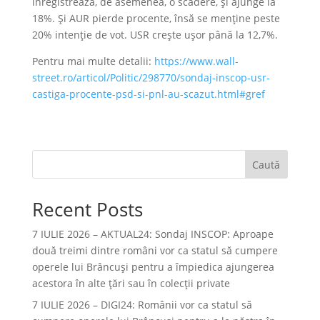
înregistrează, de asemenea, o scădere, și ajunge la
18%. Și AUR pierde procente, însă se menține peste
20% intenție de vot. USR crește ușor până la 12,7%.
Pentru mai multe detalii:
https://www.wall-
street.ro/articol/Politic/298770/sondaj-inscop-usr-
castiga-procente-psd-si-pnl-au-scazut.html#gref
Caută
Recent Posts
7 IULIE 2026 – AKTUAL24: Sondaj INSCOP: Aproape
două treimi dintre români vor ca statul să cumpere
operele lui Brâncuşi pentru a împiedica ajungerea
acestora în alte ţări sau în colecţii private
7 IULIE 2026 – DIGI24: Românii vor ca statul să