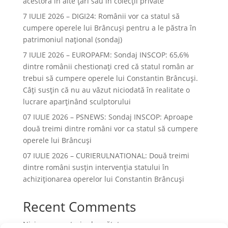
acestora în alte ţări sau în colecţii private
7 IULIE 2026 – DIGI24: Românii vor ca statul să
cumpere operele lui Brâncuși pentru a le păstra în
patrimoniul național (sondaj)
7 IULIE 2026 – EUROPAFM: Sondaj INSCOP: 65,6%
dintre românii chestionați cred că statul român ar
trebui să cumpere operele lui Constantin Brâncuși.
Câți susțin că nu au văzut niciodată în realitate o
lucrare aparținând sculptorului
07 IULIE 2026 – PSNEWS: Sondaj INSCOP: Aproape
două treimi dintre români vor ca statul să cumpere
operele lui Brâncuși
07 IULIE 2026 – CURIERULNATIONAL: Două treimi
dintre români susțin intervenția statului în
achiziționarea operelor lui Constantin Brâncuși
Recent Comments
Niciun comentariu de arătat.