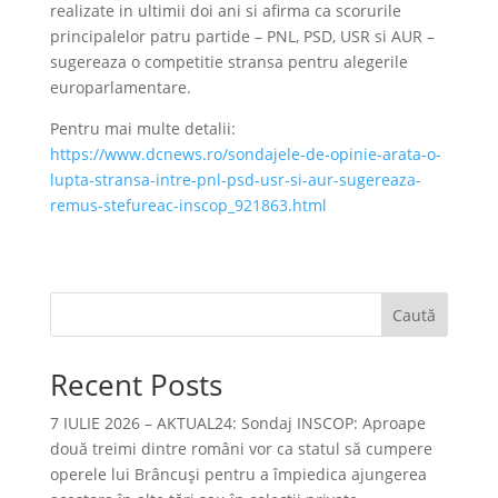
realizate in ultimii doi ani si afirma ca scorurile
principalelor patru partide – PNL, PSD, USR si AUR –
sugereaza o competitie stransa pentru alegerile
europarlamentare.
Pentru mai multe detalii:
https://www.dcnews.ro/sondajele-de-opinie-arata-o-
lupta-stransa-intre-pnl-psd-usr-si-aur-sugereaza-
remus-stefureac-inscop_921863.html
Caută
Recent Posts
7 IULIE 2026 – AKTUAL24: Sondaj INSCOP: Aproape
două treimi dintre români vor ca statul să cumpere
operele lui Brâncuşi pentru a împiedica ajungerea