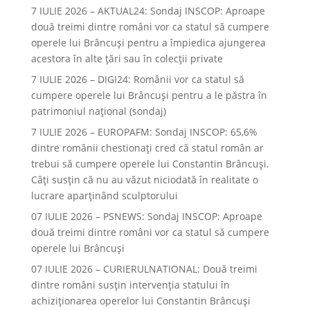
7 IULIE 2026 – AKTUAL24: Sondaj INSCOP: Aproape
două treimi dintre români vor ca statul să cumpere
operele lui Brâncuşi pentru a împiedica ajungerea
acestora în alte ţări sau în colecţii private
7 IULIE 2026 – DIGI24: Românii vor ca statul să
cumpere operele lui Brâncuși pentru a le păstra în
patrimoniul național (sondaj)
7 IULIE 2026 – EUROPAFM: Sondaj INSCOP: 65,6%
dintre românii chestionați cred că statul român ar
trebui să cumpere operele lui Constantin Brâncuși.
Câți susțin că nu au văzut niciodată în realitate o
lucrare aparținând sculptorului
07 IULIE 2026 – PSNEWS: Sondaj INSCOP: Aproape
două treimi dintre români vor ca statul să cumpere
operele lui Brâncuși
07 IULIE 2026 – CURIERULNATIONAL: Două treimi
dintre români susțin intervenția statului în
achiziționarea operelor lui Constantin Brâncuși