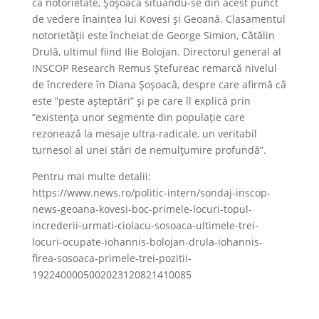
ca notorietate, Şoşoacă situându-se din acest punct
de vedere înaintea lui Kovesi şi Geoană. Clasamentul
notorietăţii este încheiat de George Simion, Cătălin
Drulă, ultimul fiind Ilie Bolojan. Directorul general al
INSCOP Research Remus Ştefureac remarcă nivelul
de încredere în Diana Şoşoacă, despre care afirmă că
este ”peste aşteptări” şi pe care îl explică prin
”existenţa unor segmente din populaţie care
rezonează la mesaje ultra-radicale, un veritabil
turnesol al unei stări de nemulţumire profundă”.
Pentru mai multe detalii:
https://www.news.ro/politic-intern/sondaj-inscop-
news-geoana-kovesi-boc-primele-locuri-topul-
increderii-urmati-ciolacu-sosoaca-ultimele-trei-
locuri-ocupate-iohannis-bolojan-drula-iohannis-
firea-sosoaca-primele-trei-pozitii-
1922400005002023120821410085