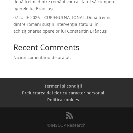
două treimi dintre români vor ca statul să cumpere
operele lui Brâncuși
07 IULIE 2026 – CURIERULNATIONAL: Două treimi
dintre români susțin intervenția statului în
achiziționarea operelor lui Constantin Brâncuși
Recent Comments
Niciun comentariu de arătat.
Termeni și condiții
Prelucrarea datelor cu caracter personal
Politica cookies
©INSCOP Research