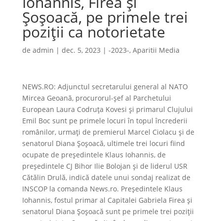
Iohannis, Firea şi
Şoşoacă, pe primele trei
poziţii ca notorietate
de
admin
|
dec. 5, 2023
|
-2023-
,
Aparitii Media
NEWS.RO: Adjunctul secretarului general al NATO
Mircea Geoană, procurorul-şef al Parchetului
European Laura Codruţa Kovesi şi primarul Clujului
Emil Boc sunt pe primele locuri în topul încrederii
românilor, urmaţi de premierul Marcel Ciolacu şi de
senatorul Diana Şoşoacă, ultimele trei locuri fiind
ocupate de preşedintele Klaus Iohannis, de
preşedintele CJ Bihor Ilie Bolojan şi de liderul USR
Cătălin Drulă, indică datele unui sondaj realizat de
INSCOP la comanda News.ro. Preşedintele Klaus
Iohannis, fostul primar al Capitalei Gabriela Firea şi
senatorul Diana Şoşoacă sunt pe primele trei poziţii