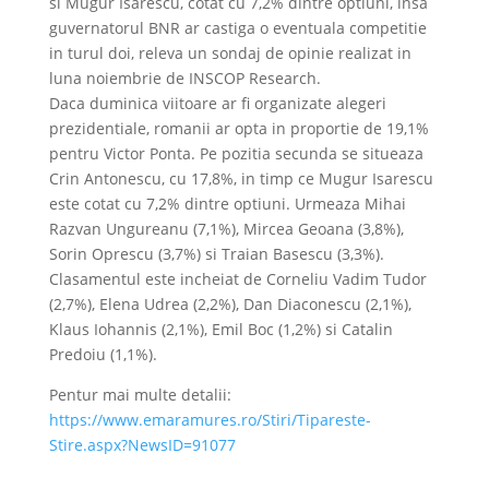
si Mugur Isarescu, cotat cu 7,2% dintre optiuni, insa
guvernatorul BNR ar castiga o eventuala competitie
in turul doi, releva un sondaj de opinie realizat in
luna noiembrie de INSCOP Research.
Daca duminica viitoare ar fi organizate alegeri
prezidentiale, romanii ar opta in proportie de 19,1%
pentru Victor Ponta. Pe pozitia secunda se situeaza
Crin Antonescu, cu 17,8%, in timp ce Mugur Isarescu
este cotat cu 7,2% dintre optiuni. Urmeaza Mihai
Razvan Ungureanu (7,1%), Mircea Geoana (3,8%),
Sorin Oprescu (3,7%) si Traian Basescu (3,3%).
Clasamentul este incheiat de Corneliu Vadim Tudor
(2,7%), Elena Udrea (2,2%), Dan Diaconescu (2,1%),
Klaus Iohannis (2,1%), Emil Boc (1,2%) si Catalin
Predoiu (1,1%).
Pentur mai multe detalii:
https://www.emaramures.ro/Stiri/Tipareste-
Stire.aspx?NewsID=91077