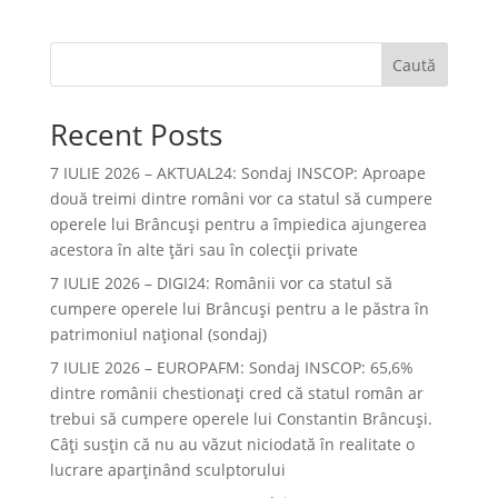
Caută
Recent Posts
7 IULIE 2026 – AKTUAL24: Sondaj INSCOP: Aproape
două treimi dintre români vor ca statul să cumpere
operele lui Brâncuşi pentru a împiedica ajungerea
acestora în alte ţări sau în colecţii private
7 IULIE 2026 – DIGI24: Românii vor ca statul să
cumpere operele lui Brâncuși pentru a le păstra în
patrimoniul național (sondaj)
7 IULIE 2026 – EUROPAFM: Sondaj INSCOP: 65,6%
dintre românii chestionați cred că statul român ar
trebui să cumpere operele lui Constantin Brâncuși.
Câți susțin că nu au văzut niciodată în realitate o
lucrare aparținând sculptorului