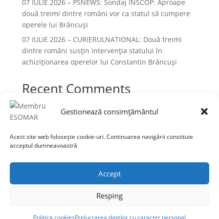
07 IULIE 2026 – PSNEWS: Sondaj INSCOP: Aproape
două treimi dintre români vor ca statul să cumpere
operele lui Brâncuși
07 IULIE 2026 – CURIERULNATIONAL: Două treimi
dintre români susțin intervenția statului în
achiziționarea operelor lui Constantin Brâncuși
Recent Comments
Niciun comentariu de arătat.
Gestionează consimțământul
Acest site web folosește cookie-uri. Continuarea navigării constituie
acceptul dumneavoastră
Termeni și condiții
Prelucrarea datelor cu caracter personal
Accept
Politica cookies
Resping
©INSCOP Research
Politica cookies
Prelucrarea datelor cu caracter personal