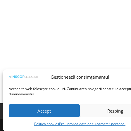
Gestionează consimțământul
Acest site web folosește cookie-uri. Continuarea navigării constituie accept
dumneavoastră
Accept
Resping
Termeni și condiții
Prelucrarea datelor cu 
Politica cookies
Prelucrarea datelor cu caracter personal
©INSCOP Research