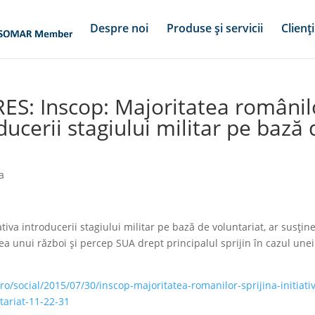
Despre noi
Produse și servicii
Clienți
RES: Inscop: Majoritatea românil
oducerii stagiului militar pe bază
a
iva introducerii stagiului militar pe bază de voluntariat, ar susțin
ea unui război și percep SUA drept principalul sprijin în cazul unei
o/social/2015/07/30/inscop-majoritatea-romanilor-sprijina-initiati
tariat-11-22-31