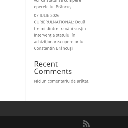
vor ca statul să cumpere
operele lui Brâncuși
07 IULIE 2026 –
CURIERULNATIONAL: Două
treimi dintre români susțin
intervenția statului în
achiziționarea operelor lui
Constantin Brâncuși
Recent
Comments
Niciun comentariu de arătat.