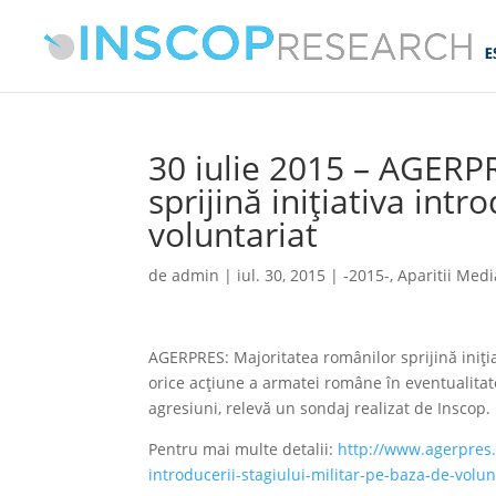
30 iulie 2015 – AGERP
sprijină inițiativa intr
voluntariat
de
admin
|
iul. 30, 2015
|
-2015-
,
Aparitii Medi
AGERPRES: Majoritatea românilor sprijină inițiat
orice acțiune a armatei române în eventualitat
agresiuni, relevă un sondaj realizat de Inscop.
Pentru mai multe detalii:
http://www.agerpres.r
introducerii-stagiului-militar-pe-baza-de-volun