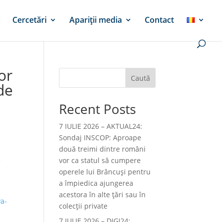
Cercetări
Apariții media
Contact
or
Caută
 de
Recent Posts
7 IULIE 2026 – AKTUAL24:
Sondaj INSCOP: Aproape
două treimi dintre români
e
vor ca statul să cumpere
operele lui Brâncuşi pentru
a împiedica ajungerea
acestora în alte ţări sau în
va-
colecţii private
7 IULIE 2026 – DIGI24: