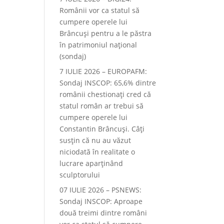
Românii vor ca statul să
cumpere operele lui
Brâncuși pentru a le păstra
în patrimoniul național
(sondaj)
7 IULIE 2026 – EUROPAFM:
Sondaj INSCOP: 65,6% dintre
românii chestionați cred că
statul român ar trebui să
cumpere operele lui
Constantin Brâncuși. Câți
susțin că nu au văzut
niciodată în realitate o
lucrare aparținând
sculptorului
07 IULIE 2026 – PSNEWS:
Sondaj INSCOP: Aproape
două treimi dintre români