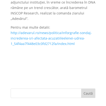
adjunctului instituţiei, în vreme ce încrederea în DNA
rămâne pe un trend crescător, arată barometrul
INSCOP Research, realizat la comanda ziarului
„Adevărul”.
Pentru mai multe detalii:
http://adevarul.ro/news/politica/inforgrafie-sondaj-
increderea-sri-afectata-acuzatiileelenei-udrea-
1_54f4aa7f448e03c0fd2712fa/index.html
Caută