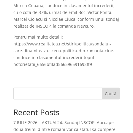
Mircea Geoana, conduce in clasamentul increderii,
cu o cota de 37%, urmat de Emil Boc, Victor Ponta,
Marcel Ciolacu si Nicolae Ciuca, conform unui sondaj
realizat de INSCOP, la comanda News.ro.
Pentru mai multe detalii:
https://www.realitatea.net/stiri/politica/sondajul-
care-dinamiteaza-scena-politica-din-romania-cine-
conduce-in-clasamentul-increderii-topul-
notorietatii_6656bf3ad566596591692ff9
Caută
Recent Posts
7 IULIE 2026 – AKTUAL24: Sondaj INSCOP: Aproape
două treimi dintre români vor ca statul să cumpere