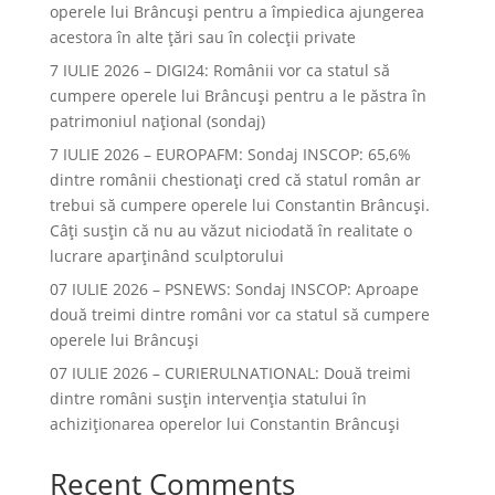
operele lui Brâncuşi pentru a împiedica ajungerea
acestora în alte ţări sau în colecţii private
7 IULIE 2026 – DIGI24: Românii vor ca statul să
cumpere operele lui Brâncuși pentru a le păstra în
patrimoniul național (sondaj)
7 IULIE 2026 – EUROPAFM: Sondaj INSCOP: 65,6%
dintre românii chestionați cred că statul român ar
trebui să cumpere operele lui Constantin Brâncuși.
Câți susțin că nu au văzut niciodată în realitate o
lucrare aparținând sculptorului
07 IULIE 2026 – PSNEWS: Sondaj INSCOP: Aproape
două treimi dintre români vor ca statul să cumpere
operele lui Brâncuși
07 IULIE 2026 – CURIERULNATIONAL: Două treimi
dintre români susțin intervenția statului în
achiziționarea operelor lui Constantin Brâncuși
Recent Comments