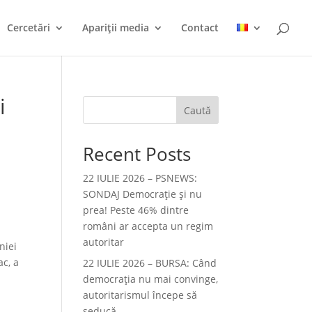
Cercetări
Apariții media
Contact
i
Caută
Recent Posts
22 IULIE 2026 – PSNEWS:
SONDAJ Democrație și nu
prea! Peste 46% dintre
români ar accepta un regim
autoritar
niei
ac, a
22 IULIE 2026 – BURSA: Când
democraţia nu mai convinge,
autoritarismul începe să
seducă