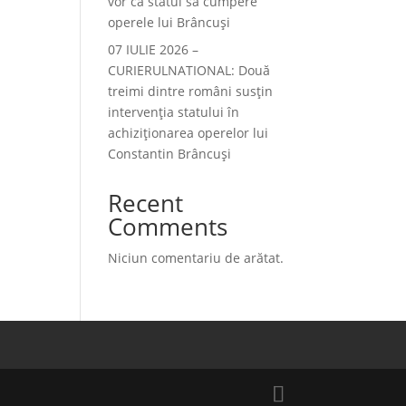
vor ca statul să cumpere
operele lui Brâncuși
07 IULIE 2026 –
CURIERULNATIONAL: Două
treimi dintre români susțin
intervenția statului în
achiziționarea operelor lui
Constantin Brâncuși
Recent
Comments
Niciun comentariu de arătat.