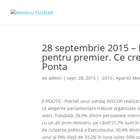
28 septembrie 2015 – 
pentru premier. Ce cr
Ponta
de
admin
|
sept. 28, 2015
|
-2015-
,
Aparitii Me
E-POLITIC: Potrivit unui sondaj INSCOP realiza
că alegerile parlamentare trebuie organizate s
averi. Totodată, 26,9% dintre persoanele interv
cu un alt prim-ministru, pe când 51,7% sunt în
de culoarea politică a Executivului, 30,4% dint
unul al PNL (față de 33,2% în luna iulie), 50% s