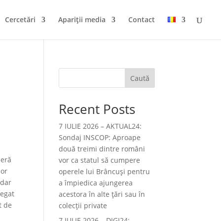
Cercetări
Apariții media
Contact
Caută
Recent Posts
7 IULIE 2026 – AKTUAL24:
Sondaj INSCOP: Aproape
două treimi dintre români
deră
vor ca statul să cumpere
lor
operele lui Brâncuşi pentru
 dar
a împiedica ajungerea
Legat
acestora în alte ţări sau în
t de
colecţii private
7 IULIE 2026 – DIGI24: