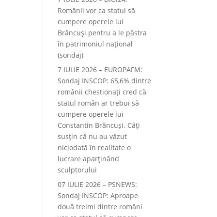
Românii vor ca statul să
cumpere operele lui
-
Brâncuși pentru a le păstra
în patrimoniul național
(sondaj)
7 IULIE 2026 – EUROPAFM:
Sondaj INSCOP: 65,6% dintre
românii chestionați cred că
statul român ar trebui să
cumpere operele lui
Constantin Brâncuși. Câți
susțin că nu au văzut
niciodată în realitate o
lucrare aparținând
sculptorului
07 IULIE 2026 – PSNEWS:
Sondaj INSCOP: Aproape
două treimi dintre români