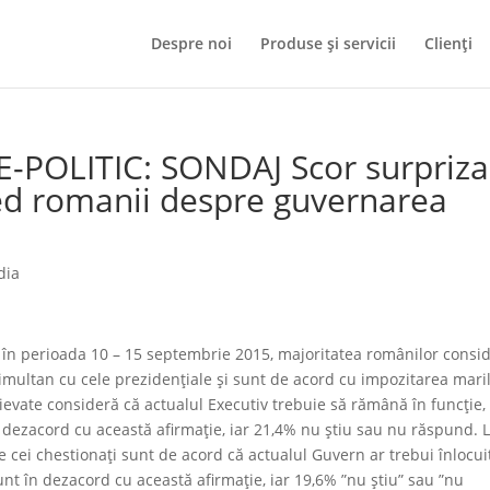
Despre noi
Produse și servicii
Clienți
E-POLITIC: SONDAJ Scor surpriza
ed romanii despre guvernarea
dia
t în perioada 10 – 15 septembrie 2015, majoritatea românilor consi
imultan cu cele prezidențiale și sunt de acord cu impozitarea mari
ievate consideră că actualul Executiv trebuie să rămână în funcție,
 dezacord cu această afirmație, iar 21,4% nu știu sau nu răspund. 
re cei chestionați sunt de acord că actualul Guvern ar trebui înlocui
unt în dezacord cu această afirmație, iar 19,6% ”nu știu” sau ”nu