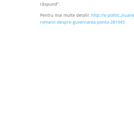
răspund”.
Pentru mai multe detalii:
http://e-politic.ziua
romanii-despre-guvernarea-ponta-281943