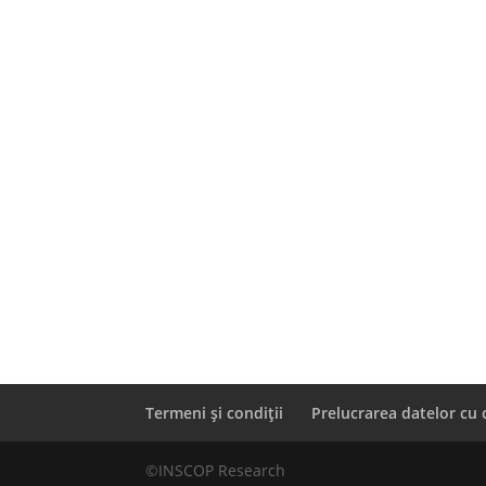
Termeni și condiții
Prelucrarea datelor cu 
©INSCOP Research