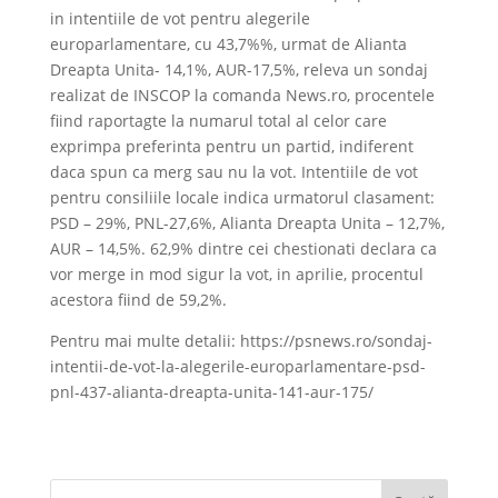
in intentiile de vot pentru alegerile
europarlamentare, cu 43,7%%, urmat de Alianta
Dreapta Unita- 14,1%, AUR-17,5%, releva un sondaj
realizat de INSCOP la comanda News.ro, procentele
fiind raportagte la numarul total al celor care
exprimpa preferinta pentru un partid, indiferent
daca spun ca merg sau nu la vot. Intentiile de vot
pentru consiliile locale indica urmatorul clasament:
PSD – 29%, PNL-27,6%, Alianta Dreapta Unita – 12,7%,
AUR – 14,5%. 62,9% dintre cei chestionati declara ca
vor merge in mod sigur la vot, in aprilie, procentul
acestora fiind de 59,2%.
Pentru mai multe detalii: https://psnews.ro/sondaj-
intentii-de-vot-la-alegerile-europarlamentare-psd-
pnl-437-alianta-dreapta-unita-141-aur-175/