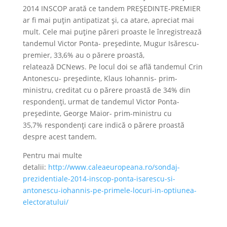
2014 INSCOP arată ce tandem PREȘEDINTE-PREMIER
ar fi mai puțin antipatizat și, ca atare, apreciat mai
mult. Cele mai puține păreri proaste le înregistrează
tandemul Victor Ponta- președinte, Mugur Isărescu-
premier, 33,6% au o părere proastă,
relatează DCNews. Pe locul doi se află tandemul Crin
Antonescu- președinte, Klaus Iohannis- prim-
ministru, creditat cu o părere proastă de 34% din
respondenți, urmat de tandemul Victor Ponta-
președinte, George Maior- prim-ministru cu
35,7% respondenți care indică o părere proastă
despre acest tandem.
Pentru mai multe
detalii:
http://www.caleaeuropeana.ro/sondaj-
prezidentiale-2014-inscop-ponta-isarescu-si-
antonescu-iohannis-pe-primele-locuri-in-optiunea-
electoratului/