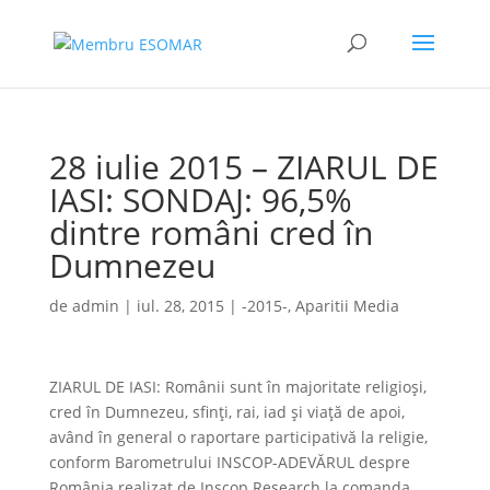
28 iulie 2015 – ZIARUL DE
IASI: SONDAJ: 96,5%
dintre români cred în
Dumnezeu
de
admin
|
iul. 28, 2015
|
-2015-
,
Aparitii Media
ZIARUL DE IASI: Românii sunt în majoritate religioşi,
cred în Dumnezeu, sfinţi, rai, iad şi viaţă de apoi,
având în general o raportare participativă la religie,
conform Barometrului INSCOP-ADEVĂRUL despre
România realizat de Inscop Research la comanda