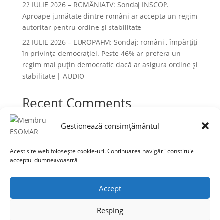
22 IULIE 2026 – ROMÂNIATV: Sondaj INSCOP.
Aproape jumătate dintre români ar accepta un regim
autoritar pentru ordine și stabilitate
22 IULIE 2026 – EUROPAFM: Sondaj: românii, împărțiți
în privința democrației. Peste 46% ar prefera un
regim mai puțin democratic dacă ar asigura ordine și
stabilitate | AUDIO
Recent Comments
Niciun comentariu de arătat.
Gestionează consimțământul
Acest site web folosește cookie-uri. Continuarea navigării constituie
acceptul dumneavoastră
Termeni și condiții
Prelucrarea datelor cu caracter personal
Accept
Politica cookies
Resping