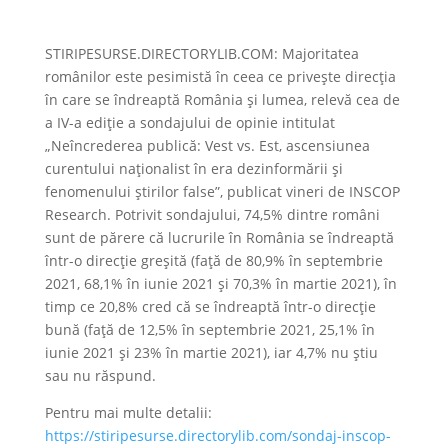
STIRIPESURSE.DIRECTORYLIB.COM: Majoritatea
românilor este pesimistă în ceea ce priveşte direcţia
în care se îndreaptă România şi lumea, relevă cea de
a IV-a ediţie a sondajului de opinie intitulat
„Neîncrederea publică: Vest vs. Est, ascensiunea
curentului naţionalist în era dezinformării şi
fenomenului ştirilor false”, publicat vineri de INSCOP
Research. Potrivit sondajului, 74,5% dintre români
sunt de părere că lucrurile în România se îndreaptă
într-o direcţie greşită (faţă de 80,9% în septembrie
2021, 68,1% în iunie 2021 şi 70,3% în martie 2021), în
timp ce 20,8% cred că se îndreaptă într-o direcţie
bună (faţă de 12,5% în septembrie 2021, 25,1% în
iunie 2021 şi 23% în martie 2021), iar 4,7% nu ştiu
sau nu răspund.
Pentru mai multe detalii:
https://stiripesurse.directorylib.com/sondaj-inscop-