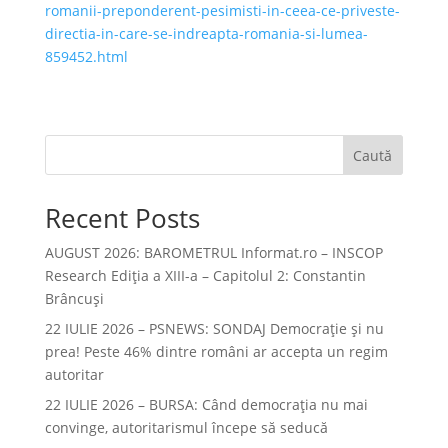
romanii-preponderent-pesimisti-in-ceea-ce-priveste-
directia-in-care-se-indreapta-romania-si-lumea-
859452.html
Caută
Recent Posts
AUGUST 2026: BAROMETRUL Informat.ro – INSCOP
Research Ediția a XIII-a – Capitolul 2: Constantin
Brâncuși
22 IULIE 2026 – PSNEWS: SONDAJ Democrație și nu
prea! Peste 46% dintre români ar accepta un regim
autoritar
22 IULIE 2026 – BURSA: Când democraţia nu mai
convinge, autoritarismul începe să seducă