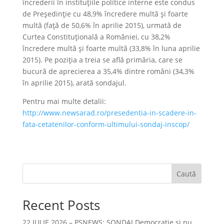
încrederii în instituțiile politice interne este condus
de Președinție cu 48,9% încredere multă și foarte
multă (față de 50,6% în aprilie 2015), urmată de
Curtea Constituțională a României, cu 38,2%
încredere multă și foarte multă (33,8% în luna aprilie
2015). Pe poziția a treia se află primăria, care se
bucură de aprecierea a 35,4% dintre români (34,3%
în aprilie 2015), arată sondajul.
Pentru mai multe detalii:
http://www.newsarad.ro/presedentia-in-scadere-in-
fata-cetatenilor-conform-ultimului-sondaj-inscop/
Caută
Recent Posts
22 IULIE 2026 – PSNEWS: SONDAJ Democrație și nu