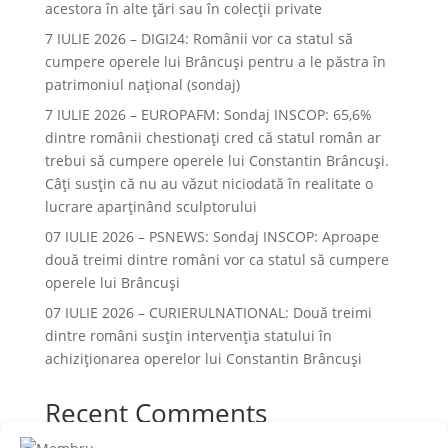
acestora în alte ţări sau în colecţii private
7 IULIE 2026 – DIGI24: Românii vor ca statul să
cumpere operele lui Brâncuși pentru a le păstra în
patrimoniul național (sondaj)
7 IULIE 2026 – EUROPAFM: Sondaj INSCOP: 65,6%
dintre românii chestionați cred că statul român ar
trebui să cumpere operele lui Constantin Brâncuși.
Câți susțin că nu au văzut niciodată în realitate o
lucrare aparținând sculptorului
07 IULIE 2026 – PSNEWS: Sondaj INSCOP: Aproape
două treimi dintre români vor ca statul să cumpere
operele lui Brâncuși
07 IULIE 2026 – CURIERULNATIONAL: Două treimi
dintre români susțin intervenția statului în
achiziționarea operelor lui Constantin Brâncuși
Recent Comments
Niciun comentariu de arătat.