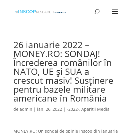
26 ianuarie 2022 –
MONEY.RO: SONDAJ!
Încrederea românilor în
NATO, UE și SUA a
crescut masiv! Susținere
pentru bazele militare
americane în România
de
admin
|
ian. 26, 2022
|
-2022-
,
Aparitii Media
MONEY.RO: Un sondaj de opinie Inscop din ianuarie