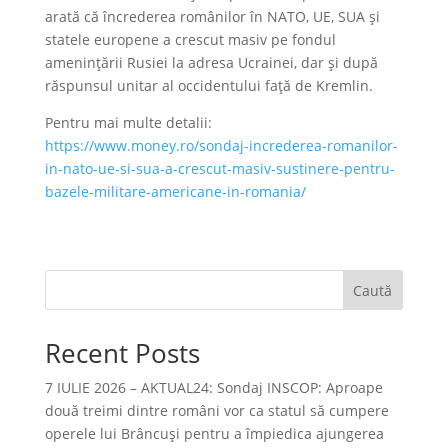
arată că încrederea românilor în NATO, UE, SUA și
statele europene a crescut masiv pe fondul
amenințării Rusiei la adresa Ucrainei, dar și după
răspunsul unitar al occidentului față de Kremlin.
Pentru mai multe detalii:
https://www.money.ro/sondaj-increderea-romanilor-
in-nato-ue-si-sua-a-crescut-masiv-sustinere-pentru-
bazele-militare-americane-in-romania/
Caută
Recent Posts
7 IULIE 2026 – AKTUAL24: Sondaj INSCOP: Aproape
două treimi dintre români vor ca statul să cumpere
operele lui Brâncuşi pentru a împiedica ajungerea