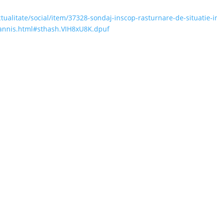
tualitate/social/item/37328-sondaj-inscop-rasturnare-de-situatie-i
iohannis.html#sthash.VIH8xU8K.dpuf