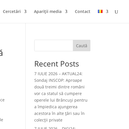
Cercetări
Apariții media
Contact
Caută
ă
Recent Posts
7 IULIE 2026 – AKTUAL24:
Sondaj INSCOP: Aproape
două treimi dintre români
vor ca statul să cumpere
ice
operele lui Brâncuşi pentru
a împiedica ajungerea
acestora în alte ţări sau în
le
colecţii private
7 IULIE 2026 – DIGI24: