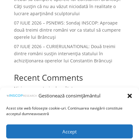
Câți susțin că nu au văzut niciodată în realitate o
lucrare aparținând sculptorului
07 IULIE 2026 – PSNEWS: Sondaj INSCOP: Aproape
două treimi dintre români vor ca statul să cumpere
operele lui Brâncuși
07 IULIE 2026 – CURIERULNATIONAL: Două treimi
dintre români susțin intervenția statului în
achiziționarea operelor lui Constantin Brâncuși
Recent Comments
Niciun comentariu de arătat.
Gestionează consimțământul
Acest site web folosește cookie-uri. Continuarea navigării constituie
acceptul dumneavoastră
Termeni și condiții
Prelucrarea datelor cu caracter personal
Accept
Politica cookies