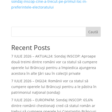
sondaj-inscop-cine-a-trecut-pe-primul-loc-in-
preferintele-electoratului
Caută
Recent Posts
7 IULIE 2026 – AKTUAL24: Sondaj INSCOP: Aproape
două treimi dintre români vor ca statul să cumpere
operele lui Brâncuşi pentru a împiedica ajungerea
acestora în alte ţări sau în colecţii private
7 IULIE 2026 – DIGI24: Românii vor ca statul să
cumpere operele lui Brâncuși pentru a le păstra în
patrimoniul național (sondaj)
7 IULIE 2026 – EUROPAFM: Sondaj INSCOP: 65,6%
dintre românii chestionați cred că statul român ar
trebui să cumpere operele lui Constantin Brâncuși.