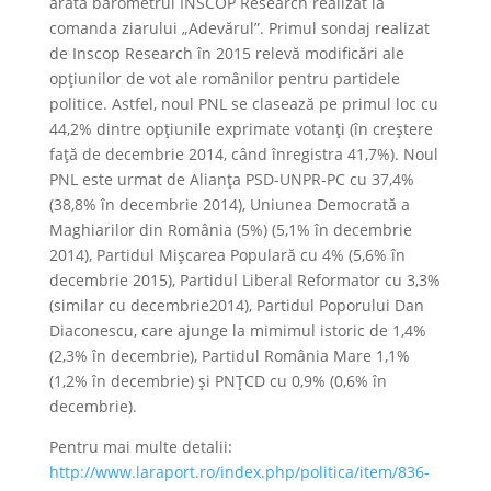
arată barometrul INSCOP Research realizat la
comanda ziarului „Adevărul”. Primul sondaj realizat
de Inscop Research în 2015 relevă modificări ale
opţiunilor de vot ale românilor pentru partidele
politice. Astfel, noul PNL se clasează pe primul loc cu
44,2% dintre opţiunile exprimate votanţi (în creştere
faţă de decembrie 2014, când înregistra 41,7%). Noul
PNL este urmat de Alianţa PSD-UNPR-PC cu 37,4%
(38,8% în decembrie 2014), Uniunea Democrată a
Maghiarilor din România (5%) (5,1% în decembrie
2014), Partidul Mişcarea Populară cu 4% (5,6% în
decembrie 2015), Partidul Liberal Reformator cu 3,3%
(similar cu decembrie2014), Partidul Poporului Dan
Diaconescu, care ajunge la mimimul istoric de 1,4%
(2,3% în decembrie), Partidul România Mare 1,1%
(1,2% în decembrie) şi PNŢCD cu 0,9% (0,6% în
decembrie).
Pentru mai multe detalii:
http://www.laraport.ro/index.php/politica/item/836-