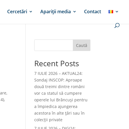
Cercetări
Apariții media
Contact
Caută
Recent Posts
7 IULIE 2026 – AKTUAL24:
Sondaj INSCOP: Aproape
două treimi dintre români
are,
vor ca statul să cumpere
4),
operele lui Brâncuşi pentru
a împiedica ajungerea
acestora în alte ţări sau în
colecţii private
7 IULIE 2026 – DIGI24: