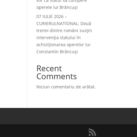
vor ca statul să cumpere
operele lui Brâncuși
07 IULIE 2026 –
CURIERULNATIONAL: Două
treimi dintre români susțin
intervenția statului în
achiziționarea operelor lui
Constantin Brâncuși
Recent
Comments
Niciun comentariu de arătat.