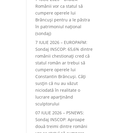
Românii vor ca statul să
cumpere operele lui
Brâncuși pentru a le păstra
în patrimoniul național
(sondaj)
7 IULIE 2026 – EUROPAFM:
Sondaj INSCOP: 65,6% dintre
românii chestionați cred că
statul român ar trebui să
cumpere operele lui
Constantin Brâncuși. Câți
susțin că nu au văzut
niciodată în realitate o
lucrare aparținând
sculptorului
07 IULIE 2026 – PSNEWS:
Sondaj INSCOP: Aproape
două treimi dintre români