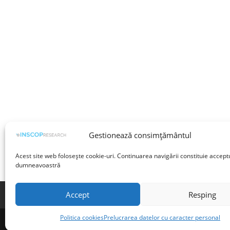
Gestionează consimțământul
Acest site web folosește cookie-uri. Continuarea navigării constituie accept
dumneavoastră
Accept
Resping
Termeni și condiții
Prelucrarea datelor cu 
Politica cookies
Prelucrarea datelor cu caracter personal
©INSCOP Research