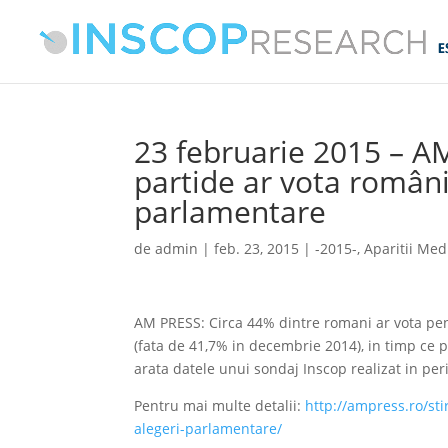
23 februarie 2015 – A
partide ar vota români
parlamentare
de
admin
|
feb. 23, 2015
|
-2015-
,
Aparitii Med
AM PRESS: Circa 44% dintre romani ar vota pen
(fata de 41,7% in decembrie 2014), in timp ce
arata datele unui sondaj Inscop realizat in per
Pentru mai multe detalii:
http://ampress.ro/sti
alegeri-parlamentare/