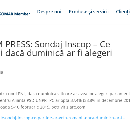
Despre noi
Produse și servicii
Clienți
M PRESS: Sondaj Inscop – Ce
i dacă duminică ar fi alegeri
ia
tru noul PNL, daca duminica viitoare ar avea loc alegeri parlament
 pentru Alianta PSD-UNPR -PC ar opta 37,4% (38,8% in decembrie 201
ioada 5-10 februarie 2015, potrivit ziare.com
ri/sondaj-inscop-ce-partide-ar-vota-romanii-daca-duminica-ar-fi-