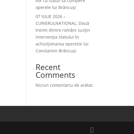
vor ca statul să cumpere
operele lui Brâncuși
07 IULIE 2026 –
CURIERULNATIONAL: Două
treimi dintre români susțin
intervenția statului în
achiziționarea operelor lui
Constantin Brâncuși
Recent
Comments
Niciun comentariu de arătat.