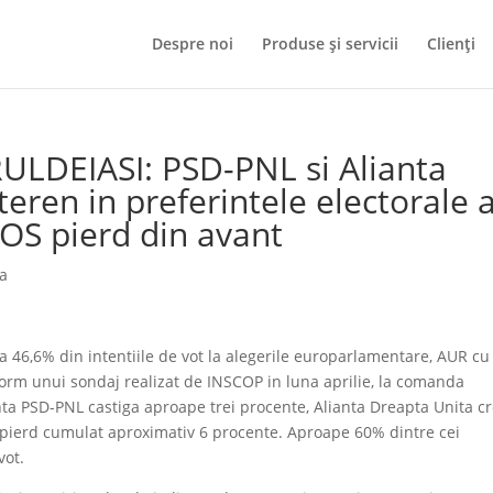
Despre noi
Produse și servicii
Clienți
RULDEIASI: PSD-PNL si Alianta
eren in preferintele electorale 
SOS pierd din avant
ia
a 46,6% din intentiile de vot la alegerile europarlamentare, AUR cu
form unui sondaj realizat de INSCOP in luna aprilie, la comanda
ta PSD-PNL castiga aproape trei procente, Alianta Dreapta Unita cr
 pierd cumulat aproximativ 6 procente. Aproape 60% dintre cei
vot.