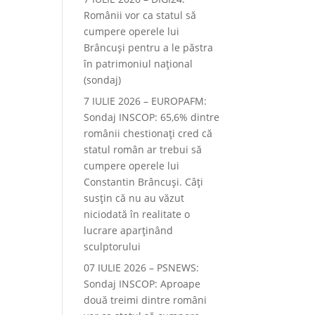
Românii vor ca statul să
cumpere operele lui
Brâncuși pentru a le păstra
în patrimoniul național
(sondaj)
7 IULIE 2026 – EUROPAFM:
Sondaj INSCOP: 65,6% dintre
românii chestionați cred că
statul român ar trebui să
cumpere operele lui
Constantin Brâncuși. Câți
susțin că nu au văzut
niciodată în realitate o
lucrare aparținând
sculptorului
07 IULIE 2026 – PSNEWS:
Sondaj INSCOP: Aproape
două treimi dintre români