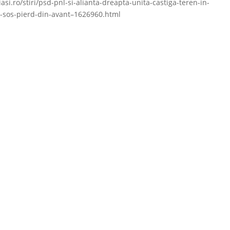
asi.ro/stiri/psd-pnl-si-alianta-dreapta-unita-castiga-teren-in-
si-sos-pierd-din-avant–1626960.html