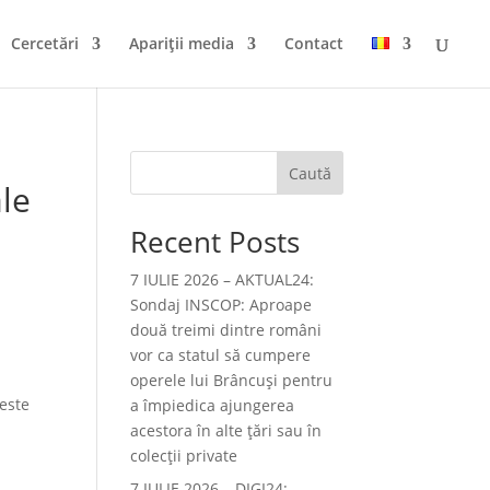
Cercetări
Apariții media
Contact
Caută
ale
Recent Posts
7 IULIE 2026 – AKTUAL24:
Sondaj INSCOP: Aproape
două treimi dintre români
vor ca statul să cumpere
operele lui Brâncuşi pentru
este
a împiedica ajungerea
acestora în alte ţări sau în
colecţii private
7 IULIE 2026 – DIGI24: