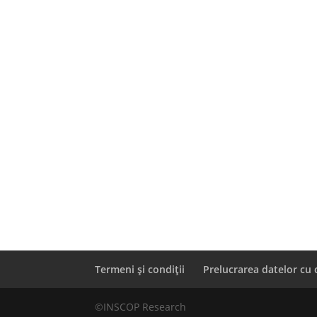
Termeni și condiții
Prelucrarea datelor cu 
©INSCOP Research