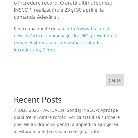
o încredere record. O arată ultimul sondaj
INSCOP, realizat între 23 și 30 aprilie, la
comanda Adevărul.
Pentru mai multe detalii:
http://www.bucuresti-
news.ro/articole-homepage_doc_961_presedintele-
romaniei-si-dna-au-cea-mai-mare-cota-de-
incredere_pg_0.htm
Caută
Recent Posts
7 IULIE 2026 – AKTUAL24: Sondaj INSCOP: Aproape
două treimi dintre români vor ca statul să cumpere
operele lui Brâncuşi pentru a împiedica ajungerea
acestora în alte ţări sau în colecţii private