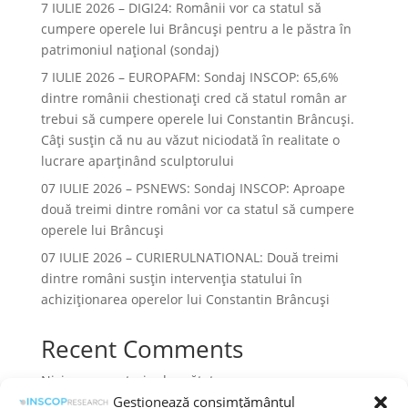
7 IULIE 2026 – DIGI24: Românii vor ca statul să
cumpere operele lui Brâncuși pentru a le păstra în
patrimoniul național (sondaj)
7 IULIE 2026 – EUROPAFM: Sondaj INSCOP: 65,6%
dintre românii chestionați cred că statul român ar
trebui să cumpere operele lui Constantin Brâncuși.
Câți susțin că nu au văzut niciodată în realitate o
lucrare aparținând sculptorului
07 IULIE 2026 – PSNEWS: Sondaj INSCOP: Aproape
două treimi dintre români vor ca statul să cumpere
operele lui Brâncuși
07 IULIE 2026 – CURIERULNATIONAL: Două treimi
dintre români susțin intervenția statului în
achiziționarea operelor lui Constantin Brâncuși
Recent Comments
Niciun comentariu de arătat.
Gestionează consimțământul