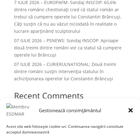
7 IULIE 2026 – EUROPAFM: Sondaj INSCOP: 65,6%
dintre românii chestionați cred că statul român ar
trebui să cumpere operele lui Constantin Brâncuși.
Câți susțin că nu au văzut niciodată în realitate o
lucrare aparținând sculptorului
07 IULIE 2026 – PSNEWS: Sondaj INSCOP: Aproape
două treimi dintre români vor ca statul să cumpere
operele lui Brâncuși
07 IULIE 2026 – CURIERULNATIONAL: Două treimi
dintre români susțin intervenția statului în
achiziționarea operelor lui Constantin Brâncuși
Recent Comments
Niciun comentariu de arătat.
Gestionează consimțământul
Acest site web folosește cookie-uri. Continuarea navigării constituie
acceptul dumneavoastră
Termeni și condiții