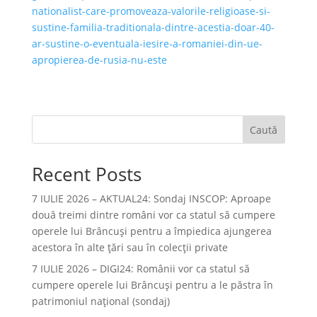
nationalist-care-promoveaza-valorile-religioase-si-
sustine-familia-traditionala-dintre-acestia-doar-40-
ar-sustine-o-eventuala-iesire-a-romaniei-din-ue-
apropierea-de-rusia-nu-este
Caută
Recent Posts
7 IULIE 2026 – AKTUAL24: Sondaj INSCOP: Aproape
două treimi dintre români vor ca statul să cumpere
operele lui Brâncuşi pentru a împiedica ajungerea
acestora în alte ţări sau în colecţii private
7 IULIE 2026 – DIGI24: Românii vor ca statul să
cumpere operele lui Brâncuși pentru a le păstra în
patrimoniul național (sondaj)