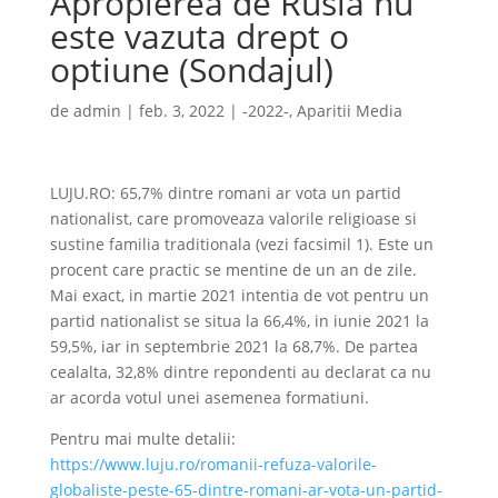
Apropierea de Rusia nu
este vazuta drept o
optiune (Sondajul)
de
admin
|
feb. 3, 2022
|
-2022-
,
Aparitii Media
LUJU.RO: 65,7% dintre romani ar vota un partid
nationalist, care promoveaza valorile religioase si
sustine familia traditionala (vezi facsimil 1). Este un
procent care practic se mentine de un an de zile.
Mai exact, in martie 2021 intentia de vot pentru un
partid nationalist se situa la 66,4%, in iunie 2021 la
59,5%, iar in septembrie 2021 la 68,7%. De partea
cealalta, 32,8% dintre repondenti au declarat ca nu
ar acorda votul unei asemenea formatiuni.
Pentru mai multe detalii:
https://www.luju.ro/romanii-refuza-valorile-
globaliste-peste-65-dintre-romani-ar-vota-un-partid-