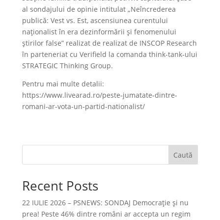
al sondajului de opinie intitulat „Neîncrederea
publică: Vest vs. Est, ascensiunea curentului
naţionalist în era dezinformării şi fenomenului
ştirilor false” realizat de realizat de INSCOP Research
în parteneriat cu Verifield la comanda think-tank-ului
STRATEGIC Thinking Group.
Pentru mai multe detalii:
https://www.livearad.ro/peste-jumatate-dintre-
romani-ar-vota-un-partid-nationalist/
Caută
Recent Posts
22 IULIE 2026 – PSNEWS: SONDAJ Democrație și nu
prea! Peste 46% dintre români ar accepta un regim