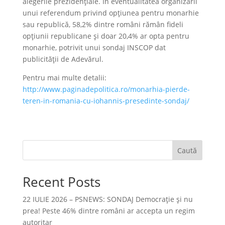
alegerile prezidenţiale. În eventualitatea organizării
unui referendum privind opţiunea pentru monarhie
sau republică, 58,2% dintre români rămân fideli
opţiunii republicane şi doar 20,4% ar opta pentru
monarhie, potrivit unui sondaj INSCOP dat
publicității de Adevărul.
Pentru mai multe detalii:
http://www.paginadepolitica.ro/monarhia-pierde-
teren-in-romania-cu-iohannis-presedinte-sondaj/
Caută
Recent Posts
22 IULIE 2026 – PSNEWS: SONDAJ Democrație și nu
prea! Peste 46% dintre români ar accepta un regim
autoritar