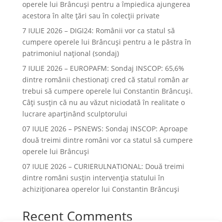
operele lui Brâncuşi pentru a împiedica ajungerea
acestora în alte ţări sau în colecţii private
7 IULIE 2026 – DIGI24: Românii vor ca statul să
cumpere operele lui Brâncuși pentru a le păstra în
patrimoniul național (sondaj)
7 IULIE 2026 – EUROPAFM: Sondaj INSCOP: 65,6%
dintre românii chestionați cred că statul român ar
trebui să cumpere operele lui Constantin Brâncuși.
Câți susțin că nu au văzut niciodată în realitate o
lucrare aparținând sculptorului
07 IULIE 2026 – PSNEWS: Sondaj INSCOP: Aproape
două treimi dintre români vor ca statul să cumpere
operele lui Brâncuși
07 IULIE 2026 – CURIERULNATIONAL: Două treimi
dintre români susțin intervenția statului în
achiziționarea operelor lui Constantin Brâncuși
Recent Comments