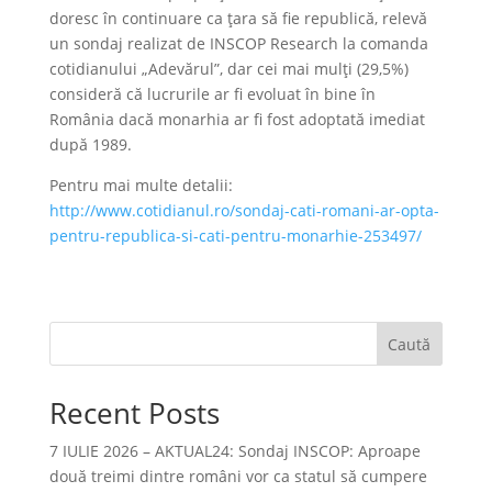
doresc în continuare ca țara să fie republică, relevă
un sondaj realizat de INSCOP Research la comanda
cotidianului „Adevărul”, dar cei mai mulți (29,5%)
consideră că lucrurile ar fi evoluat în bine în
România dacă monarhia ar fi fost adoptată imediat
după 1989.
Pentru mai multe detalii:
http://www.cotidianul.ro/sondaj-cati-romani-ar-opta-
pentru-republica-si-cati-pentru-monarhie-253497/
Caută
Recent Posts
7 IULIE 2026 – AKTUAL24: Sondaj INSCOP: Aproape
două treimi dintre români vor ca statul să cumpere