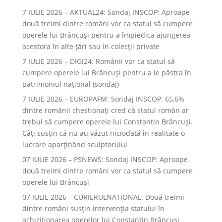
7 IULIE 2026 – AKTUAL24: Sondaj INSCOP: Aproape
două treimi dintre români vor ca statul să cumpere
operele lui Brâncuşi pentru a împiedica ajungerea
acestora în alte ţări sau în colecţii private
7 IULIE 2026 – DIGI24: Românii vor ca statul să
cumpere operele lui Brâncuși pentru a le păstra în
patrimoniul național (sondaj)
7 IULIE 2026 – EUROPAFM: Sondaj INSCOP: 65,6%
dintre românii chestionați cred că statul român ar
trebui să cumpere operele lui Constantin Brâncuși.
Câți susțin că nu au văzut niciodată în realitate o
lucrare aparținând sculptorului
07 IULIE 2026 – PSNEWS: Sondaj INSCOP: Aproape
două treimi dintre români vor ca statul să cumpere
operele lui Brâncuși
07 IULIE 2026 – CURIERULNATIONAL: Două treimi
dintre români susțin intervenția statului în
achiziționarea operelor lui Constantin Brâncuși