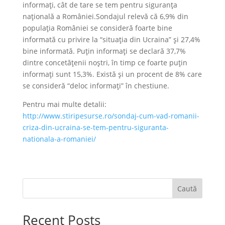
informaţi, cât de tare se tem pentru siguranţa
naţională a României.Sondajul relevă că 6,9% din
populația României se consideră foarte bine
informată cu privire la “situația din Ucraina” și 27,4%
bine informată. Puțin informați se declară 37,7%
dintre concetățenii noștri, în timp ce foarte puțin
informați sunt 15,3%. Există și un procent de 8% care
se consideră “deloc informați” în chestiune.
Pentru mai multe detalii:
http://www.stiripesurse.ro/sondaj-cum-vad-romanii-
criza-din-ucraina-se-tem-pentru-siguranta-
nationala-a-romaniei/
Caută
Recent Posts