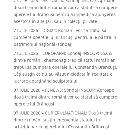
7 IULIE 2026 – AKTUAL24: Sondaj INSCOP: Aproape
două treimi dintre români vor ca statul să cumpere
operele lui Brâncuşi pentru a împiedica ajungerea
acestora în alte ţări sau în colecţii private
7 IULIE 2026 – DIGI24: Românii vor ca statul să
cumpere operele lui Brâncuși pentru a le păstra în
patrimoniul național (sondaj)
7 IULIE 2026 – EUROPAFM: Sondaj INSCOP: 65,6%
dintre românii chestionați cred că statul român ar
trebui să cumpere operele lui Constantin Brâncuși.
Câți susțin că nu au văzut niciodată în realitate o
lucrare aparținând sculptorului
07 IULIE 2026 – PSNEWS: Sondaj INSCOP: Aproape
două treimi dintre români vor ca statul să cumpere
operele lui Brâncuși
07 IULIE 2026 – CURIERULNATIONAL: Două treimi
dintre români susțin intervenția statului în
achiziționarea operelor lui Constantin Brâncuși