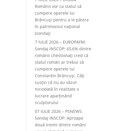
Românii vor ca statul să
cumpere operele lui
Brâncuși pentru a le păstra
în patrimoniul național
(sondaj)
7 IULIE 2026 – EUROPAFM:
Sondaj INSCOP: 65,6% dintre
românii chestionați cred că
statul român ar trebui să
cumpere operele lui
Constantin Brâncuși. Câți
susțin că nu au văzut
niciodată în realitate o
lucrare aparținând
sculptorului
07 IULIE 2026 – PSNEWS:
Sondaj INSCOP: Aproape
două treimi dintre români