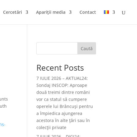
Cercetări
Apariții media
Contact
Caută
Recent Posts
7 IULIE 2026 – AKTUAL24:
Sondaj INSCOP: Aproape
două treimi dintre români
unts
vor ca statul să cumpere
ruth
operele lui Brâncuşi pentru
a împiedica ajungerea
acestora în alte ţări sau în
ns-
colecţii private
7 IULIE 2026 – DIGI24: