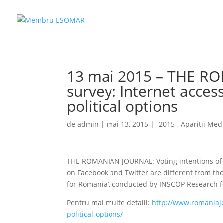
13 mai 2015 – THE R
survey: Internet acce
political options
de
admin
|
mai 13, 2015
|
-2015-
,
Aparitii Med
THE ROMANIAN JOURNAL: Voting intentions of 
on Facebook and Twitter are different from tho
for Romania’, conducted by INSCOP Research f
Pentru mai multe detalii:
http://www.romaniaj
political-options/