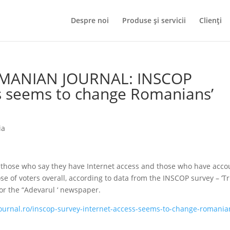
Despre noi
Produse și servicii
Clienți
OMANIAN JOURNAL: INSCOP
ss seems to change Romanians’
ia
those who say they have Internet access and those who have acco
se of voters overall, according to data from the INSCOP survey – ‘T
or the “Adevarul ‘ newspaper.
ournal.ro/inscop-survey-internet-access-seems-to-change-romania