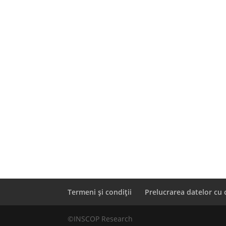
Termeni și condiții
Prelucrarea datelor cu 
©INSCOP Research