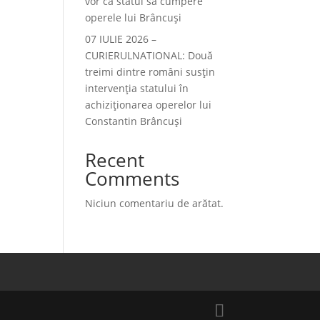
vor ca statul să cumpere
operele lui Brâncuși
07 IULIE 2026 –
CURIERULNATIONAL: Două
treimi dintre români susțin
intervenția statului în
achiziționarea operelor lui
Constantin Brâncuși
Recent
Comments
Niciun comentariu de arătat.