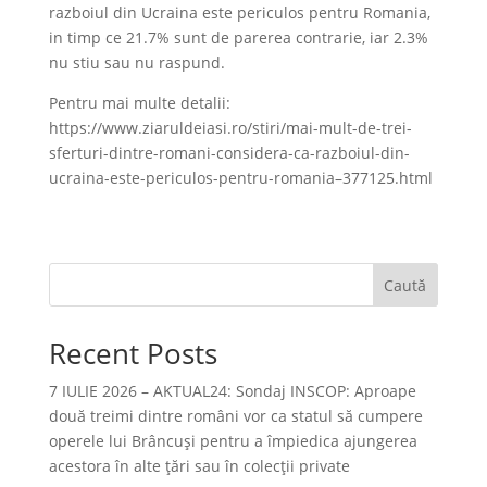
razboiul din Ucraina este periculos pentru Romania,
in timp ce 21.7% sunt de parerea contrarie, iar 2.3%
nu stiu sau nu raspund.
Pentru mai multe detalii:
https://www.ziaruldeiasi.ro/stiri/mai-mult-de-trei-
sferturi-dintre-romani-considera-ca-razboiul-din-
ucraina-este-periculos-pentru-romania–377125.html
Caută
Recent Posts
7 IULIE 2026 – AKTUAL24: Sondaj INSCOP: Aproape
două treimi dintre români vor ca statul să cumpere
operele lui Brâncuşi pentru a împiedica ajungerea
acestora în alte ţări sau în colecţii private